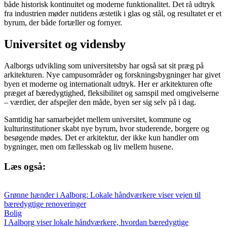
både historisk kontinuitet og moderne funktionalitet. Det rå udtryk
fra industrien møder nutidens æstetik i glas og stål, og resultatet er et
byrum, der både fortæller og fornyer.
Universitet og vidensby
Aalborgs udvikling som universitetsby har også sat sit præg på
arkitekturen. Nye campusområder og forskningsbygninger har givet
byen et moderne og internationalt udtryk. Her er arkitekturen ofte
præget af bæredygtighed, fleksibilitet og samspil med omgivelserne
– værdier, der afspejler den måde, byen ser sig selv på i dag.
Samtidig har samarbejdet mellem universitet, kommune og
kulturinstitutioner skabt nye byrum, hvor studerende, borgere og
besøgende mødes. Det er arkitektur, der ikke kun handler om
bygninger, men om fællesskab og liv mellem husene.
Læs også:
Grønne hænder i Aalborg: Lokale håndværkere viser vejen til
bæredygtige renoveringer
Bolig
I Aalborg viser lokale håndværkere, hvordan bæredygtige