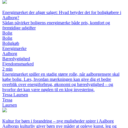
Energimærket der afgør salget: Hvad betyder det for boligkøbere i
Aalborg?
Sådan påvirker boligens energimærke både pris, komfort og
fremtidige udgifter
Bolig
Bolig
Boligkøb
Energimærke
Aalborg
Bæredygtighed
Ejendomsmarked
2 min
Energimærket spiller en stadig større rolle, når aalborgensere skal
købe bolig. Læs, hvordan mærkningen kan give dig et bedre
overblik over energiforbrug, økonomi og bæredygtighed – og
hvorfor det kan være nøglen til en klog investering.
Tessa Laursen
Tessa
Laursen
Kultur for børn i forandring – nye muligheder spirer i Aalborg
Aalborgs kulturliv giver børn nye måder at opleve kunst, leg og