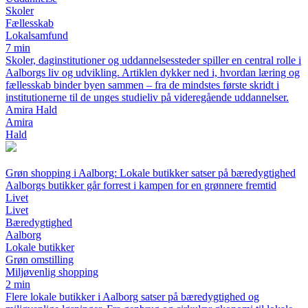
Skoler
Fællesskab
Lokalsamfund
7 min
Skoler, daginstitutioner og uddannelsessteder spiller en central rolle i
Aalborgs liv og udvikling. Artiklen dykker ned i, hvordan læring og
fællesskab binder byen sammen – fra de mindstes første skridt i
institutionerne til de unges studieliv på videregående uddannelser.
Amira Hald
Amira
Hald
Grøn shopping i Aalborg: Lokale butikker satser på bæredygtighed
Aalborgs butikker går forrest i kampen for en grønnere fremtid
Livet
Livet
Bæredygtighed
Aalborg
Lokale butikker
Grøn omstilling
Miljøvenlig shopping
2 min
Flere lokale butikker i Aalborg satser på bæredygtighed og