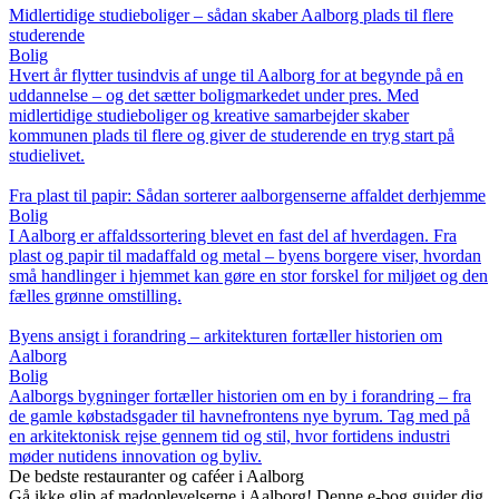
Midlertidige studieboliger – sådan skaber Aalborg plads til flere
studerende
Bolig
Hvert år flytter tusindvis af unge til Aalborg for at begynde på en
uddannelse – og det sætter boligmarkedet under pres. Med
midlertidige studieboliger og kreative samarbejder skaber
kommunen plads til flere og giver de studerende en tryg start på
studielivet.
Fra plast til papir: Sådan sorterer aalborgenserne affaldet derhjemme
Bolig
I Aalborg er affaldssortering blevet en fast del af hverdagen. Fra
plast og papir til madaffald og metal – byens borgere viser, hvordan
små handlinger i hjemmet kan gøre en stor forskel for miljøet og den
fælles grønne omstilling.
Byens ansigt i forandring – arkitekturen fortæller historien om
Aalborg
Bolig
Aalborgs bygninger fortæller historien om en by i forandring – fra
de gamle købstadsgader til havnefrontens nye byrum. Tag med på
en arkitektonisk rejse gennem tid og stil, hvor fortidens industri
møder nutidens innovation og byliv.
De bedste restauranter og caféer i Aalborg
Gå ikke glip af madoplevelserne i Aalborg! Denne e-bog guider dig