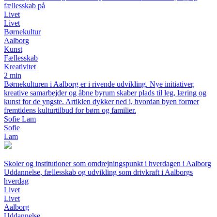
fællesskab på
Livet
Livet
Børnekultur
Aalborg
Kunst
Fællesskab
Kreativitet
2 min
Børnekulturen i Aalborg er i rivende udvikling. Nye initiativer,
kreative samarbejder og åbne byrum skaber plads til leg, læring og
kunst for de yngste. Artiklen dykker ned i, hvordan byen former
fremtidens kulturtilbud for børn og familier.
Sofie Lam
Sofie
Lam
Skoler og institutioner som omdrejningspunkt i hverdagen i Aalborg
Uddannelse, fællesskab og udvikling som drivkraft i Aalborgs
hverdag
Livet
Livet
Aalborg
Uddannelse