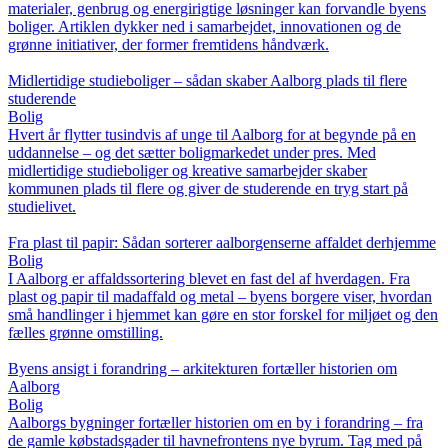
materialer, genbrug og energirigtige løsninger kan forvandle byens
boliger. Artiklen dykker ned i samarbejdet, innovationen og de
grønne initiativer, der former fremtidens håndværk.
Midlertidige studieboliger – sådan skaber Aalborg plads til flere
studerende
Bolig
Hvert år flytter tusindvis af unge til Aalborg for at begynde på en
uddannelse – og det sætter boligmarkedet under pres. Med
midlertidige studieboliger og kreative samarbejder skaber
kommunen plads til flere og giver de studerende en tryg start på
studielivet.
Fra plast til papir: Sådan sorterer aalborgenserne affaldet derhjemme
Bolig
I Aalborg er affaldssortering blevet en fast del af hverdagen. Fra
plast og papir til madaffald og metal – byens borgere viser, hvordan
små handlinger i hjemmet kan gøre en stor forskel for miljøet og den
fælles grønne omstilling.
Byens ansigt i forandring – arkitekturen fortæller historien om
Aalborg
Bolig
Aalborgs bygninger fortæller historien om en by i forandring – fra
de gamle købstadsgader til havnefrontens nye byrum. Tag med på