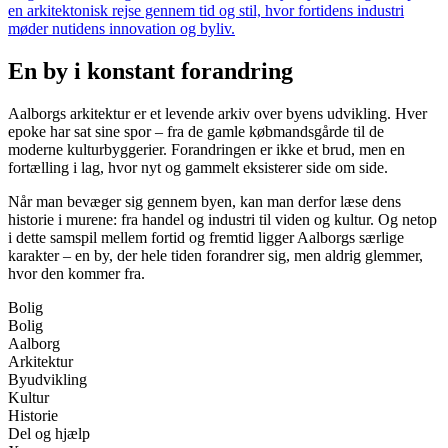
en arkitektonisk rejse gennem tid og stil, hvor fortidens industri
møder nutidens innovation og byliv.
En by i konstant forandring
Aalborgs arkitektur er et levende arkiv over byens udvikling. Hver
epoke har sat sine spor – fra de gamle købmandsgårde til de
moderne kulturbyggerier. Forandringen er ikke et brud, men en
fortælling i lag, hvor nyt og gammelt eksisterer side om side.
Når man bevæger sig gennem byen, kan man derfor læse dens
historie i murene: fra handel og industri til viden og kultur. Og netop
i dette samspil mellem fortid og fremtid ligger Aalborgs særlige
karakter – en by, der hele tiden forandrer sig, men aldrig glemmer,
hvor den kommer fra.
Bolig
Bolig
Aalborg
Arkitektur
Byudvikling
Kultur
Historie
Del og hjælp