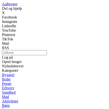
Aalborger
Del og hjælp
X
Facebook
Instagram
LinkedIn
YouTube
Pinterest
TikTok
Mail
RSS
Log på
Opret bruger
Nyhedsbrevet
Kategorier
Byggeri
Bolig
Penge
Erhverv
Sundhed
Mad
Aktiviteter
Børn