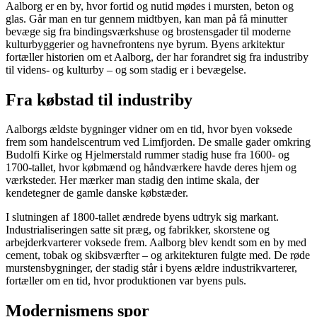
Aalborg er en by, hvor fortid og nutid mødes i mursten, beton og
glas. Går man en tur gennem midtbyen, kan man på få minutter
bevæge sig fra bindingsværkshuse og brostensgader til moderne
kulturbyggerier og havnefrontens nye byrum. Byens arkitektur
fortæller historien om et Aalborg, der har forandret sig fra industriby
til videns- og kulturby – og som stadig er i bevægelse.
Fra købstad til industriby
Aalborgs ældste bygninger vidner om en tid, hvor byen voksede
frem som handelscentrum ved Limfjorden. De smalle gader omkring
Budolfi Kirke og Hjelmerstald rummer stadig huse fra 1600- og
1700-tallet, hvor købmænd og håndværkere havde deres hjem og
værksteder. Her mærker man stadig den intime skala, der
kendetegner de gamle danske købstæder.
I slutningen af 1800-tallet ændrede byens udtryk sig markant.
Industrialiseringen satte sit præg, og fabrikker, skorstene og
arbejderkvarterer voksede frem. Aalborg blev kendt som en by med
cement, tobak og skibsværfter – og arkitekturen fulgte med. De røde
murstensbygninger, der stadig står i byens ældre industrikvarterer,
fortæller om en tid, hvor produktionen var byens puls.
Modernismens spor