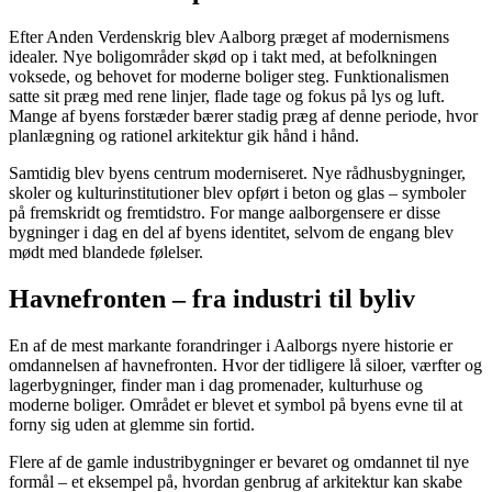
Efter Anden Verdenskrig blev Aalborg præget af modernismens
idealer. Nye boligområder skød op i takt med, at befolkningen
voksede, og behovet for moderne boliger steg. Funktionalismen
satte sit præg med rene linjer, flade tage og fokus på lys og luft.
Mange af byens forstæder bærer stadig præg af denne periode, hvor
planlægning og rationel arkitektur gik hånd i hånd.
Samtidig blev byens centrum moderniseret. Nye rådhusbygninger,
skoler og kulturinstitutioner blev opført i beton og glas – symboler
på fremskridt og fremtidstro. For mange aalborgensere er disse
bygninger i dag en del af byens identitet, selvom de engang blev
mødt med blandede følelser.
Havnefronten – fra industri til byliv
En af de mest markante forandringer i Aalborgs nyere historie er
omdannelsen af havnefronten. Hvor der tidligere lå siloer, værfter og
lagerbygninger, finder man i dag promenader, kulturhuse og
moderne boliger. Området er blevet et symbol på byens evne til at
forny sig uden at glemme sin fortid.
Flere af de gamle industribygninger er bevaret og omdannet til nye
formål – et eksempel på, hvordan genbrug af arkitektur kan skabe