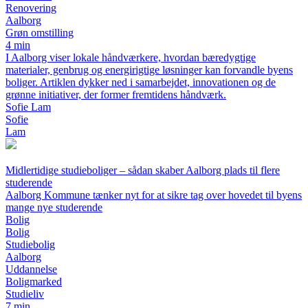
Renovering
Aalborg
Grøn omstilling
4 min
I Aalborg viser lokale håndværkere, hvordan bæredygtige
materialer, genbrug og energirigtige løsninger kan forvandle byens
boliger. Artiklen dykker ned i samarbejdet, innovationen og de
grønne initiativer, der former fremtidens håndværk.
Sofie Lam
Sofie
Lam
Midlertidige studieboliger – sådan skaber Aalborg plads til flere
studerende
Aalborg Kommune tænker nyt for at sikre tag over hovedet til byens
mange nye studerende
Bolig
Bolig
Studiebolig
Aalborg
Uddannelse
Boligmarked
Studieliv
7 min