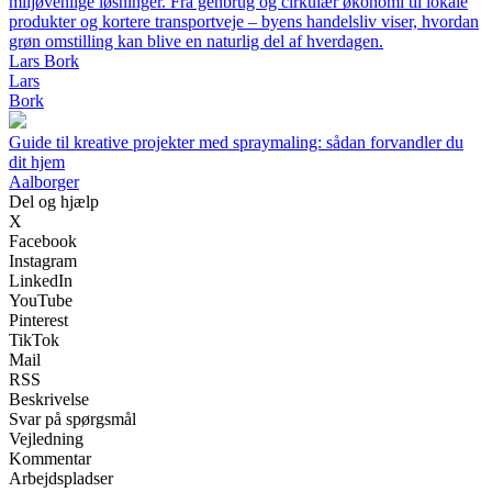
miljøvenlige løsninger. Fra genbrug og cirkulær økonomi til lokale
produkter og kortere transportveje – byens handelsliv viser, hvordan
grøn omstilling kan blive en naturlig del af hverdagen.
Lars Bork
Lars
Bork
Guide til kreative projekter med spraymaling: sådan forvandler du
dit hjem
Aalborger
Del og hjælp
X
Facebook
Instagram
LinkedIn
YouTube
Pinterest
TikTok
Mail
RSS
Beskrivelse
Svar på spørgsmål
Vejledning
Kommentar
Arbejdspladser