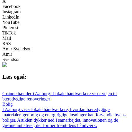
X
Facebook
Instagram
LinkedIn
YouTube
Pinterest
TikTok
Mail
RSS
Amir Svendson
Amir
Svendson
Læs også:
Grønne hænder i Aalborg: Lokale håndværkere viser vejen til
bæredygtige renoveringer
Bolig
I Aalborg viser lokale håndværkere, hvordan bæredygtige
materialer, genbrug og energirigtige løsninger kan forvandle byens
boliger. Artiklen dykker ned i samarbejdet, innovationen og de
grønne initiativer, der former fremtidens håndværk.