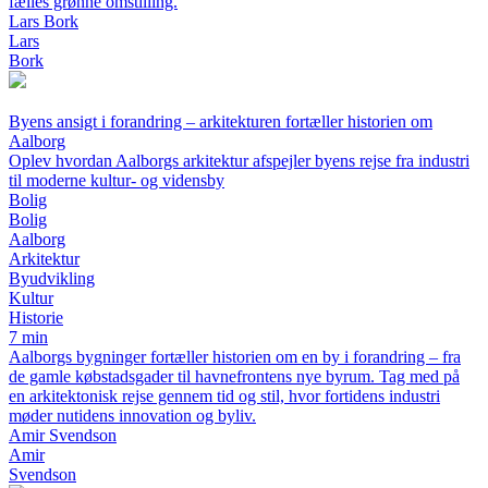
fælles grønne omstilling.
Lars Bork
Lars
Bork
Byens ansigt i forandring – arkitekturen fortæller historien om
Aalborg
Oplev hvordan Aalborgs arkitektur afspejler byens rejse fra industri
til moderne kultur- og vidensby
Bolig
Bolig
Aalborg
Arkitektur
Byudvikling
Kultur
Historie
7 min
Aalborgs bygninger fortæller historien om en by i forandring – fra
de gamle købstadsgader til havnefrontens nye byrum. Tag med på
en arkitektonisk rejse gennem tid og stil, hvor fortidens industri
møder nutidens innovation og byliv.
Amir Svendson
Amir
Svendson