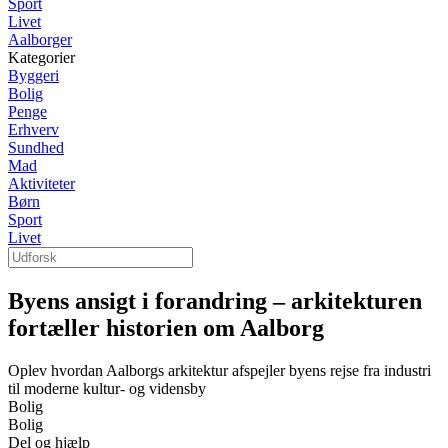
Sport
Livet
Aalborger
Kategorier
Byggeri
Bolig
Penge
Erhverv
Sundhed
Mad
Aktiviteter
Børn
Sport
Livet
Byens ansigt i forandring – arkitekturen
fortæller historien om Aalborg
Oplev hvordan Aalborgs arkitektur afspejler byens rejse fra industri
til moderne kultur- og vidensby
Bolig
Bolig
Del og hjælp