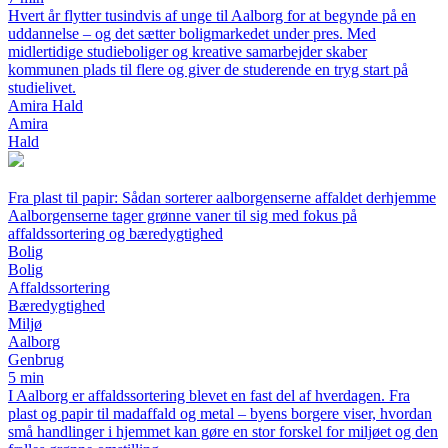
Hvert år flytter tusindvis af unge til Aalborg for at begynde på en
uddannelse – og det sætter boligmarkedet under pres. Med
midlertidige studieboliger og kreative samarbejder skaber
kommunen plads til flere og giver de studerende en tryg start på
studielivet.
Amira Hald
Amira
Hald
Fra plast til papir: Sådan sorterer aalborgenserne affaldet derhjemme
Aalborgenserne tager grønne vaner til sig med fokus på
affaldssortering og bæredygtighed
Bolig
Bolig
Affaldssortering
Bæredygtighed
Miljø
Aalborg
Genbrug
5 min
I Aalborg er affaldssortering blevet en fast del af hverdagen. Fra
plast og papir til madaffald og metal – byens borgere viser, hvordan
små handlinger i hjemmet kan gøre en stor forskel for miljøet og den