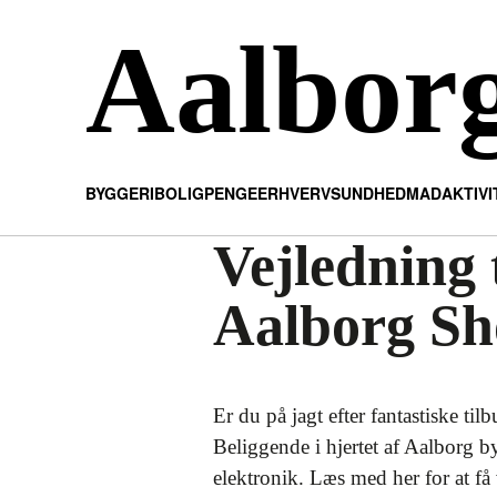
Aalbor
BYGGERI
BOLIG
PENGE
ERHVERV
SUNDHED
MAD
AKTIV
Vejledning t
Aalborg Sh
Er du på jagt efter fantastiske t
Beliggende i hjertet af Aalborg by
elektronik. Læs med her for at få