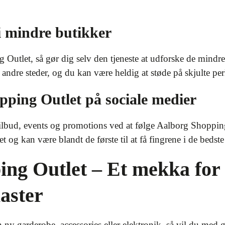
i mindre butikker
utlet, så gør dig selv den tjeneste at udforske de mindre 
andre steder, og du kan være heldig at støde på skjulte perle
pping Outlet på sociale medier
tilbud, events og promotions ved at følge Aalborg Shopping
 og kan være blandt de første til at få fingrene i de bedste
ng Outlet – Et mekka for
aster
 ny garderobe, accessories eller elektronik, så vil du med g