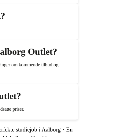
t?
Aalborg Outlet?
teringer om kommende tilbud og
tlet?
satte priser.
perfekte studiejob i Aalborg
•
En