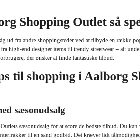
rg Shopping Outlet så spe
sig ud fra andre shoppingsteder ved at tilbyde en række po
 fra high-end designer items til trendy streetwear – alt under 
rbrugere, der ønsker at finde fantastiske tilbud.
ips til shopping i Aalborg 
med sæsonudsalg
tlets sæsonudsalg for at score de bedste tilbud. Du kan 
vinterfrakker til en sand godbid. Det kræver lidt tålmodigh