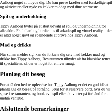
Aalborg noget at tilbyde dig. Du kan prøve kræfter med forskellige spil
og aktiviteter eller nyde en lækker middag med dine nærmeste.
Spil og underholdning
Tippy Aalborg byder på et stort udvalg af spil og underholdning for
alle aldre. Fra billard og bordtennis til arkadespil og virtuel reality – der
er altid noget sjovt og spændende at prøve hos Tippy Aalborg.
Mad og drikke
Når sulten melder sig, kan du forkæle dig selv med lækker mad og
drikke hos Tippy Aalborg. Restauranten tilbyder alt fra klassiske retter
til specialiteter, så der er noget for enhver smag.
Planlæg dit besøg
For at få den bedste oplevelse hos Tippy Aalborg er det en god idé at
planlægge dit besøg på forhånd. Sørg for at reservere bord, hvis du vil
spise i restauranten, og book evt. spil eller aktiviteter på forhånd for at
undgå ventetid.
Afsluttende bemærkninger