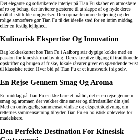
Det elegante og sofistikerede interiør på Tian Fu skaber en atmosfære
af ro og behag, der inviterer gæsterne til at slappe af og nyde deres
måltid i stilfulde omgivelser. Den opmærksomme betjening og den
rolige atmosfære gør Tian Fu til det ideelle sted for en intim middag
eller en festlig lejlighed.
Kulinarisk Ekspertise Og Innovation
Bag kokkeskørtet hos Tian Fu i Aalborg står dygtige kokke med en
passion for kinesisk madlavning. Deres kreative tilgang til traditionelle
opskrifter og brugen af friske, lokale råvarer giver en spændende twist
til klassiske retter. Hver bid på Tian Fu er et kunstværk i sig selv.
En Rejse Gennem Smag Og Aroma
En middag på Tian Fu er ikke bare et måltid; det er en rejse gennem
smag og aromaer, der vækker dine sanser og tilfredsstiller din sjæl.
Med en omhyggelig sammensat vinliste og ekspertrådgivning om
retternes sammensætning tilbyder Tian Fu en holistisk oplevelse for
madelskere.
Den Perfekte Destination For Kinesisk
Gastronomi