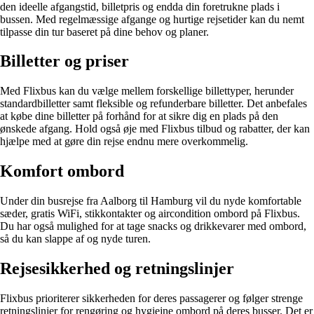
den ideelle afgangstid, billetpris og endda din foretrukne plads i
bussen. Med regelmæssige afgange og hurtige rejsetider kan du nemt
tilpasse din tur baseret på dine behov og planer.
Billetter og priser
Med Flixbus kan du vælge mellem forskellige billettyper, herunder
standardbilletter samt fleksible og refunderbare billetter. Det anbefales
at købe dine billetter på forhånd for at sikre dig en plads på den
ønskede afgang. Hold også øje med Flixbus tilbud og rabatter, der kan
hjælpe med at gøre din rejse endnu mere overkommelig.
Komfort ombord
Under din busrejse fra Aalborg til Hamburg vil du nyde komfortable
sæder, gratis WiFi, stikkontakter og aircondition ombord på Flixbus.
Du har også mulighed for at tage snacks og drikkevarer med ombord,
så du kan slappe af og nyde turen.
Rejsesikkerhed og retningslinjer
Flixbus prioriterer sikkerheden for deres passagerer og følger strenge
retningslinjer for rengøring og hygiejne ombord på deres busser. Det er