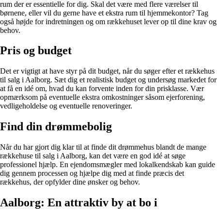
rum der er essentielle for dig. Skal det være med flere værelser til
børnene, eller vil du gerne have et ekstra rum til hjemmekontor? Tag
også højde for indretningen og om rækkehuset lever op til dine krav og
behov.
Pris og budget
Det er vigtigt at have styr på dit budget, når du søger efter et rækkehus
til salg i Aalborg. Sæt dig et realistisk budget og undersøg markedet for
at få en idé om, hvad du kan forvente inden for din prisklasse. Vær
opmærksom på eventuelle ekstra omkostninger såsom ejerforening,
vedligeholdelse og eventuelle renoveringer.
Find din drømmebolig
Når du har gjort dig klar til at finde dit drømmehus blandt de mange
rækkehuse til salg i Aalborg, kan det være en god idé at søge
professionel hjælp. En ejendomsmægler med lokalkendskab kan guide
dig gennem processen og hjælpe dig med at finde præcis det
rækkehus, der opfylder dine ønsker og behov.
Aalborg: En attraktiv by at bo i