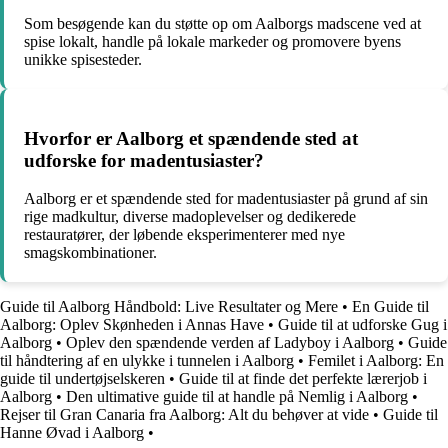
Som besøgende kan du støtte op om Aalborgs madscene ved at
spise lokalt, handle på lokale markeder og promovere byens
unikke spisesteder.
Hvorfor er Aalborg et spændende sted at
udforske for madentusiaster?
Aalborg er et spændende sted for madentusiaster på grund af sin
rige madkultur, diverse madoplevelser og dedikerede
restauratører, der løbende eksperimenterer med nye
smagskombinationer.
Guide til Aalborg Håndbold: Live Resultater og Mere
•
En Guide til
Aalborg: Oplev Skønheden i Annas Have
•
Guide til at udforske Gug i
Aalborg
•
Oplev den spændende verden af Ladyboy i Aalborg
•
Guide
til håndtering af en ulykke i tunnelen i Aalborg
•
Femilet i Aalborg: En
guide til undertøjselskeren
•
Guide til at finde det perfekte lærerjob i
Aalborg
•
Den ultimative guide til at handle på Nemlig i Aalborg
•
Rejser til Gran Canaria fra Aalborg: Alt du behøver at vide
•
Guide til
Hanne Øvad i Aalborg
•