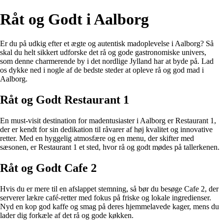
Råt og Godt i Aalborg
Er du på udkig efter et ægte og autentisk madoplevelse i Aalborg? Så
skal du helt sikkert udforske det rå og gode gastronomiske univers,
som denne charmerende by i det nordlige Jylland har at byde på. Lad
os dykke ned i nogle af de bedste steder at opleve rå og god mad i
Aalborg.
Råt og Godt Restaurant 1
En must-visit destination for madentusiaster i Aalborg er Restaurant 1,
der er kendt for sin dedikation til råvarer af høj kvalitet og innovative
retter. Med en hyggelig atmosfære og en menu, der skifter med
sæsonen, er Restaurant 1 et sted, hvor rå og godt mødes på tallerkenen.
Råt og Godt Cafe 2
Hvis du er mere til en afslappet stemning, så bør du besøge Cafe 2, der
serverer lækre café-retter med fokus på friske og lokale ingredienser.
Nyd en kop god kaffe og smag på deres hjemmelavede kager, mens du
lader dig forkæle af det rå og gode køkken.