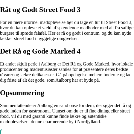
Råt og Godt Street Food 3
For en mere uformel madoplevelse bør du tage en tur til Street Food 3,
hvor du kan opleve et væld af spændende madboder med alt fra saftige
burgere til sprøde falafel. Her er rå og godt i centrum, og du kan nyde
lækker street food i hyggelige omgivelser.
Det Rå og Gode Marked 4
Et andet skjult perle i Aalborg er Det Rå og Gode Marked, hvor lokale
producenter og madentusiaster samles for at præsentere deres bedste
råvarer og lækre delikatesser. Gå på opdagelse mellem boderne og lad
dig friste af alt det gode, som Aalborg har at byde på.
Opsummering
Sammenfattende er Aalborg en sand oase for dem, der søger det rå og
gode inden for gastronomi. Uanset om du er til fine dining eller street
food, vil du med garanti kunne finde lækre og autentiske
madoplevelser i denne charmerende by i Nordjylland.