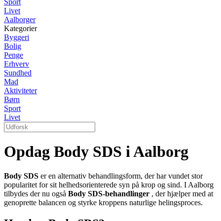
Sport
Livet
Aalborger
Kategorier
Byggeri
Bolig
Penge
Erhverv
Sundhed
Mad
Aktiviteter
Børn
Sport
Livet
Opdag Body SDS i Aalborg
Body SDS
er en alternativ behandlingsform, der har vundet stor
popularitet for sit helhedsorienterede syn på krop og sind. I Aalborg
tilbydes der nu også
Body SDS-behandlinger
, der hjælper med at
genoprette balancen og styrke kroppens naturlige helingsproces.