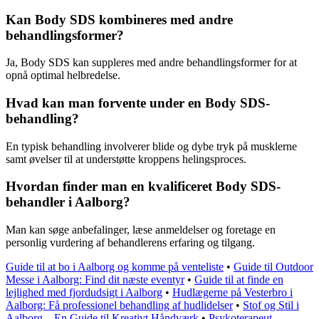
Kan Body SDS kombineres med andre
behandlingsformer?
Ja, Body SDS kan suppleres med andre behandlingsformer for at
opnå optimal helbredelse.
Hvad kan man forvente under en Body SDS-
behandling?
En typisk behandling involverer blide og dybe tryk på musklerne
samt øvelser til at understøtte kroppens helingsproces.
Hvordan finder man en kvalificeret Body SDS-
behandler i Aalborg?
Man kan søge anbefalinger, læse anmeldelser og foretage en
personlig vurdering af behandlerens erfaring og tilgang.
Guide til at bo i Aalborg og komme på venteliste
•
Guide til Outdoor
Messe i Aalborg: Find dit næste eventyr
•
Guide til at finde en
lejlighed med fjordudsigt i Aalborg
•
Hudlægerne på Vesterbro i
Aalborg: Få professionel behandling af hudlidelser
•
Stof og Stil i
Aalborg – En Guide til Kreativt Håndværk
•
Psykoterapeut