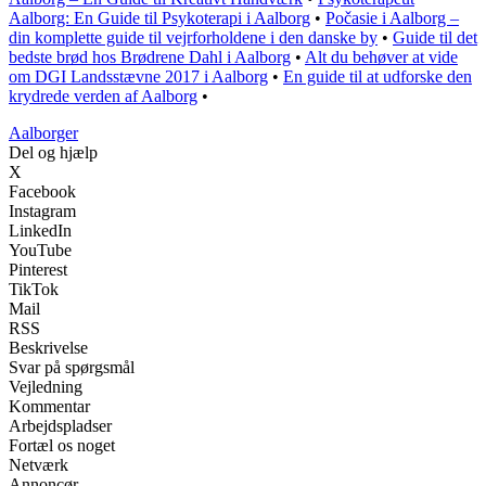
Aalborg: En Guide til Psykoterapi i Aalborg
•
Počasie i Aalborg –
din komplette guide til vejrforholdene i den danske by
•
Guide til det
bedste brød hos Brødrene Dahl i Aalborg
•
Alt du behøver at vide
om DGI Landsstævne 2017 i Aalborg
•
En guide til at udforske den
krydrede verden af Aalborg
•
Aalborger
Del og hjælp
X
Facebook
Instagram
LinkedIn
YouTube
Pinterest
TikTok
Mail
RSS
Beskrivelse
Svar på spørgsmål
Vejledning
Kommentar
Arbejdspladser
Fortæl os noget
Netværk
Annoncør