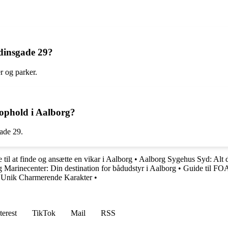
Odinsgade 29?
r og parker.
ophold i Aalborg?
gade 29.
 til at finde og ansætte en vikar i Aalborg
•
Aalborg Sygehus Syd: Alt du
 Marinecenter: Din destination for bådudstyr i Aalborg
•
Guide til FO
 Unik Charmerende Karakter
•
terest
TikTok
Mail
RSS