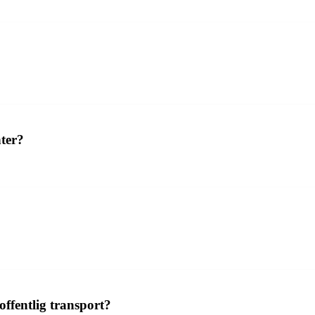
nter?
fentlig transport?