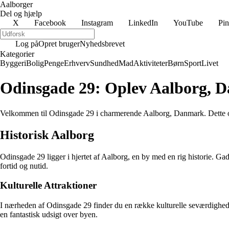
Aalborger
Del og hjælp
X
Facebook
Instagram
LinkedIn
YouTube
Pin
Log på
Opret bruger
Nyhedsbrevet
Kategorier
Byggeri
Bolig
Penge
Erhverv
Sundhed
Mad
Aktiviteter
Børn
Sport
Livet
Odinsgade 29: Oplev Aalborg, 
Velkommen til Odinsgade 29 i charmerende Aalborg, Danmark. Dette områd
Historisk Aalborg
Odinsgade 29 ligger i hjertet af Aalborg, en by med en rig historie. G
fortid og nutid.
Kulturelle Attraktioner
I nærheden af Odinsgade 29 finder du en række kulturelle seværdighed
en fantastisk udsigt over byen.