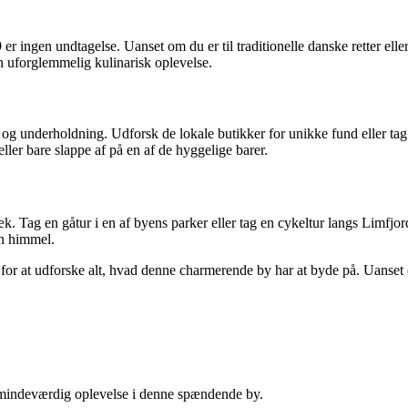
 ingen undtagelse. Uanset om du er til traditionelle danske retter eller
en uforglemmelig kulinarisk oplevelse.
og underholdning. Udforsk de lokale butikker for unikke fund eller tag
ler bare slappe af på en af de hyggelige barer.
k. Tag en gåtur i en af byens parker eller tag en cykeltur langs Limfjo
en himmel.
at udforske alt, hvad denne charmerende by har at byde på. Uanset om du
 mindeværdig oplevelse i denne spændende by.