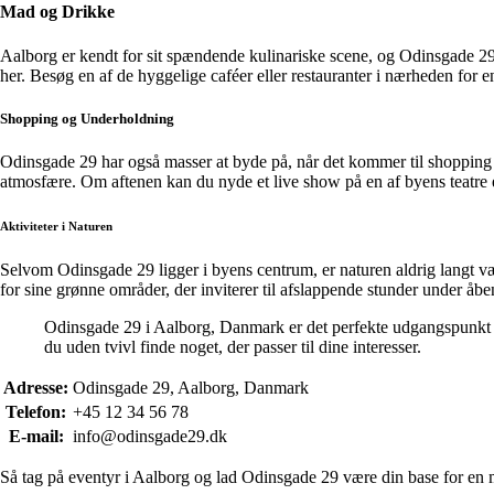
Mad og Drikke
Aalborg er kendt for sit spændende kulinariske scene, og Odinsgade 29 er
her. Besøg en af de hyggelige caféer eller restauranter i nærheden for 
Shopping og Underholdning
Odinsgade 29 har også masser at byde på, når det kommer til shopping 
atmosfære. Om aftenen kan du nyde et live show på en af byens teatre el
Aktiviteter i Naturen
Selvom Odinsgade 29 ligger i byens centrum, er naturen aldrig langt væ
for sine grønne områder, der inviterer til afslappende stunder under åb
Odinsgade 29 i Aalborg, Danmark er det perfekte udgangspunkt for 
du uden tvivl finde noget, der passer til dine interesser.
Adresse:
Odinsgade 29, Aalborg, Danmark
Telefon:
+45 12 34 56 78
E-mail:
info@odinsgade29.dk
Så tag på eventyr i Aalborg og lad Odinsgade 29 være din base for en