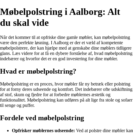
Møbelpolstring i Aalborg: Alt
du skal vide
Når det kommer til at opfriske dine gamle møbler, kan møbelpolstring
være den perfekte løsning. I Aalborg er der et væld af kompetente
møbelpolstrere, der kan hjælpe med at genskabe dine møblers tidligere
glans. Læs videre for at få en dybere forståelse af, hvad møbelpolstring
indebærer og hvorfor det er en god investering for dine møbler.
Hvad er møbelpolstring?
Møbelpolstring er en proces, hvor møbler får ny betræk eller polstring
for at forny deres udseende og komfort. Det indebærer ofte udskiftning
af stof, skum og fjedre for at forbedre møblernes æstetik og
funktionalitet. Møbelpolstring kan udføres på alt lige fra stole og sofaer
til senge og puffer.
Fordele ved møbelpolstring
Opfrisker møblernes udseende:
Ved at polstre dine møbler kan