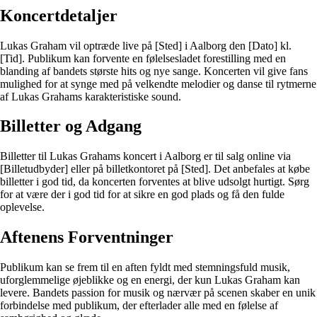
Koncertdetaljer
Lukas Graham vil optræde live på [Sted] i Aalborg den [Dato] kl.
[Tid]. Publikum kan forvente en følelsesladet forestilling med en
blanding af bandets største hits og nye sange. Koncerten vil give fans
mulighed for at synge med på velkendte melodier og danse til rytmerne
af Lukas Grahams karakteristiske sound.
Billetter og Adgang
Billetter til Lukas Grahams koncert i Aalborg er til salg online via
[Billetudbyder] eller på billetkontoret på [Sted]. Det anbefales at købe
billetter i god tid, da koncerten forventes at blive udsolgt hurtigt. Sørg
for at være der i god tid for at sikre en god plads og få den fulde
oplevelse.
Aftenens Forventninger
Publikum kan se frem til en aften fyldt med stemningsfuld musik,
uforglemmelige øjeblikke og en energi, der kun Lukas Graham kan
levere. Bandets passion for musik og nærvær på scenen skaber en unik
forbindelse med publikum, der efterlader alle med en følelse af