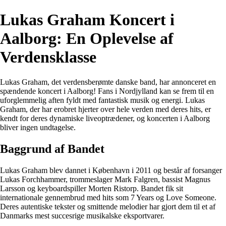
Lukas Graham Koncert i
Aalborg: En Oplevelse af
Verdensklasse
Lukas Graham, det verdensberømte danske band, har annonceret en
spændende koncert i Aalborg! Fans i Nordjylland kan se frem til en
uforglemmelig aften fyldt med fantastisk musik og energi. Lukas
Graham, der har erobret hjerter over hele verden med deres hits, er
kendt for deres dynamiske liveoptrædener, og koncerten i Aalborg
bliver ingen undtagelse.
Baggrund af Bandet
Lukas Graham blev dannet i København i 2011 og består af forsanger
Lukas Forchhammer, trommeslager Mark Falgren, bassist Magnus
Larsson og keyboardspiller Morten Ristorp. Bandet fik sit
internationale gennembrud med hits som 7 Years og Love Someone.
Deres autentiske tekster og smittende melodier har gjort dem til et af
Danmarks mest succesrige musikalske eksportvarer.