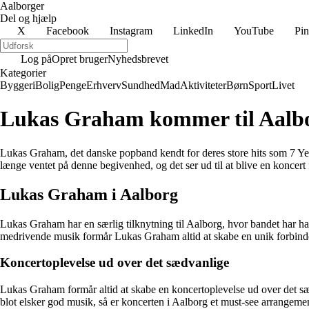
Aalborger
Del og hjælp
X
Facebook
Instagram
LinkedIn
YouTube
Pin
Log på
Opret bruger
Nyhedsbrevet
Kategorier
Byggeri
Bolig
Penge
Erhverv
Sundhed
Mad
Aktiviteter
Børn
Sport
Livet
Lukas Graham kommer til Aalborg
Lukas Graham, det danske popband kendt for deres store hits som 7 Ye
længe ventet på denne begivenhed, og det ser ud til at blive en koncert
Lukas Graham i Aalborg
Lukas Graham har en særlig tilknytning til Aalborg, hvor bandet har h
medrivende musik formår Lukas Graham altid at skabe en unik forbinde
Koncertoplevelse ud over det sædvanlige
Lukas Graham formår altid at skabe en koncertoplevelse ud over det sæd
blot elsker god musik, så er koncerten i Aalborg et must-see arrangeme