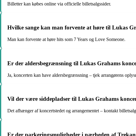
Billetter kan købes online via officielle billetsalgssider.
Hvilke sange kan man forvente at høre til Lukas G
Man kan forvente at høre hits som 7 Years og Love Someone.
Er der aldersbegrænsning til Lukas Grahams konce
Ja, koncerten kan have aldersbegrænsning – tjek arrangørens oplys
Vil der være siddepladser til Lukas Grahams konce
Det afhænger af koncertstedet og arrangementet – kontakt billetsalg
Er der parkeringsmuligheder i nærheden af Trekan