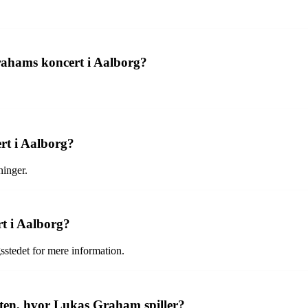
rahams koncert i Aalborg?
rt i Aalborg?
ninger.
rt i Aalborg?
sstedet for mere information.
ten, hvor Lukas Graham spiller?