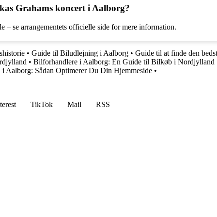
 Lukas Grahams koncert i Aalborg?
le – se arrangementets officielle side for mere information.
historie
•
Guide til Biludlejning i Aalborg
•
Guide til at finde den beds
rdjylland
•
Bilforhandlere i Aalborg: En Guide til Bilkøb i Nordjylland
O i Aalborg: Sådan Optimerer Du Din Hjemmeside
•
terest
TikTok
Mail
RSS