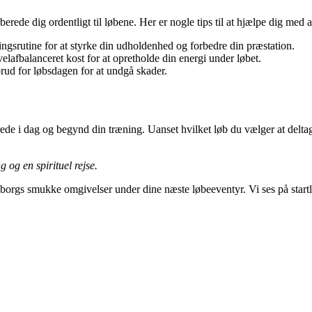
berede dig ordentligt til løbene. Her er nogle tips til at hjælpe dig med 
ngsrutine for at styrke din udholdenhed og forbedre din præstation.
lafbalanceret kost for at opretholde din energi under løbet.
forud for løbsdagen for at undgå skader.
ede i dag og begynd din træning. Uanset hvilket løb du vælger at deltage
 og en spirituel rejse.
lborgs smukke omgivelser under dine næste løbeeventyr. Vi ses på startl