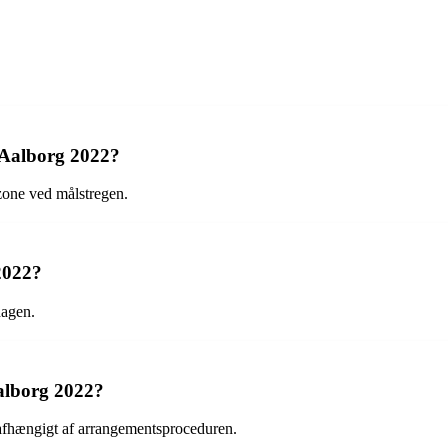
i Aalborg 2022?
zone ved målstregen.
2022?
dagen.
Aalborg 2022?
 afhængigt af arrangementsproceduren.