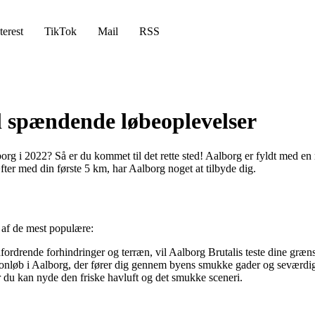
terest
TikTok
Mail
RSS
il spændende løbeoplevelser
rg i 2022? Så er du kommet til det rette sted! Aalborg er fyldt med en r
ter med din første 5 km, har Aalborg noget at tilbyde dig.
e af de mest populære:
ordrende forhindringer og terræn, vil Aalborg Brutalis teste dine græns
onløb i Aalborg, der fører dig gennem byens smukke gader og seværdi
r du kan nyde den friske havluft og det smukke sceneri.