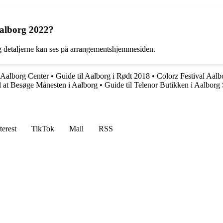
 Aalborg 2022?
 og detaljerne kan ses på arrangementshjemmesiden.
i Aalborg Center
•
Guide til Aalborg i Rødt 2018
•
Colorz Festival Aalbo
l at Besøge Månesten i Aalborg
•
Guide til Telenor Butikken i Aalborg 
terest
TikTok
Mail
RSS