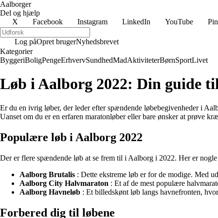
Aalborger
Del og hjælp
X
Facebook
Instagram
LinkedIn
YouTube
Pin
Log på
Opret bruger
Nyhedsbrevet
Kategorier
Byggeri
Bolig
Penge
Erhverv
Sundhed
Mad
Aktiviteter
Børn
Sport
Livet
Løb i Aalborg 2022: Din guide t
Er du en ivrig løber, der leder efter spændende løbebegivenheder i Aalbo
Uanset om du er en erfaren maratonløber eller bare ønsker at prøve kræf
Populære løb i Aalborg 2022
Der er flere spændende løb at se frem til i Aalborg i 2022. Her er nogl
Aalborg Brutalis
: Dette ekstreme løb er for de modige. Med udf
Aalborg City Halvmaraton
: Et af de mest populære halvmarat
Aalborg Havneløb
: Et billedskønt løb langs havnefronten, hvo
Forbered dig til løbene