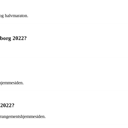
og halvmaraton.
alborg 2022?
shjemmesiden.
g 2022?
 arrangementshjemmesiden.