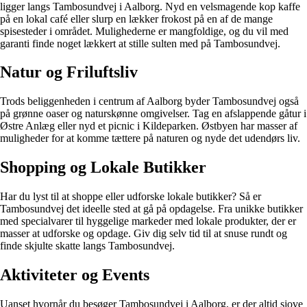
ligger langs Tambosundvej i Aalborg. Nyd en velsmagende kop kaffe
på en lokal café eller slurp en lækker frokost på en af de mange
spisesteder i området. Mulighederne er mangfoldige, og du vil med
garanti finde noget lækkert at stille sulten med på Tambosundvej.
Natur og Friluftsliv
Trods beliggenheden i centrum af Aalborg byder Tambosundvej også
på grønne oaser og naturskønne omgivelser. Tag en afslappende gåtur i
Østre Anlæg eller nyd et picnic i Kildeparken. Østbyen har masser af
muligheder for at komme tættere på naturen og nyde det udendørs liv.
Shopping og Lokale Butikker
Har du lyst til at shoppe eller udforske lokale butikker? Så er
Tambosundvej det ideelle sted at gå på opdagelse. Fra unikke butikker
med specialvarer til hyggelige markeder med lokale produkter, der er
masser at udforske og opdage. Giv dig selv tid til at snuse rundt og
finde skjulte skatte langs Tambosundvej.
Aktiviteter og Events
Uanset hvornår du besøger Tambosundvej i Aalborg, er der altid sjove