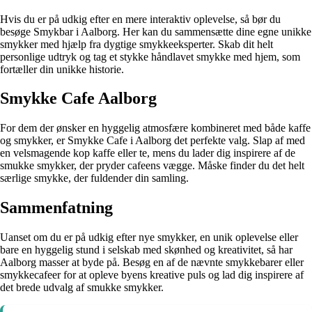
Hvis du er på udkig efter en mere interaktiv oplevelse, så bør du
besøge Smykbar i Aalborg. Her kan du sammensætte dine egne unikke
smykker med hjælp fra dygtige smykkeeksperter. Skab dit helt
personlige udtryk og tag et stykke håndlavet smykke med hjem, som
fortæller din unikke historie.
Smykke Cafe Aalborg
For dem der ønsker en hyggelig atmosfære kombineret med både kaffe
og smykker, er Smykke Cafe i Aalborg det perfekte valg. Slap af med
en velsmagende kop kaffe eller te, mens du lader dig inspirere af de
smukke smykker, der pryder cafeens vægge. Måske finder du det helt
særlige smykke, der fuldender din samling.
Sammenfatning
Uanset om du er på udkig efter nye smykker, en unik oplevelse eller
bare en hyggelig stund i selskab med skønhed og kreativitet, så har
Aalborg masser at byde på. Besøg en af de nævnte smykkebarer eller
smykkecafeer for at opleve byens kreative puls og lad dig inspirere af
det brede udvalg af smukke smykker.