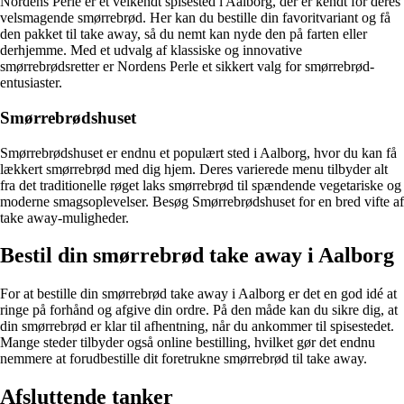
Nordens Perle er et velkendt spisested i Aalborg, der er kendt for deres
velsmagende smørrebrød. Her kan du bestille din favoritvariant og få
den pakket til take away, så du nemt kan nyde den på farten eller
derhjemme. Med et udvalg af klassiske og innovative
smørrebrødsretter er Nordens Perle et sikkert valg for smørrebrød-
entusiaster.
Smørrebrødshuset
Smørrebrødshuset er endnu et populært sted i Aalborg, hvor du kan få
lækkert smørrebrød med dig hjem. Deres varierede menu tilbyder alt
fra det traditionelle røget laks smørrebrød til spændende vegetariske og
moderne smagsoplevelser. Besøg Smørrebrødshuset for en bred vifte af
take away-muligheder.
Bestil din smørrebrød take away i Aalborg
For at bestille din smørrebrød take away i Aalborg er det en god idé at
ringe på forhånd og afgive din ordre. På den måde kan du sikre dig, at
din smørrebrød er klar til afhentning, når du ankommer til spisestedet.
Mange steder tilbyder også online bestilling, hvilket gør det endnu
nemmere at forudbestille dit foretrukne smørrebrød til take away.
Afsluttende tanker