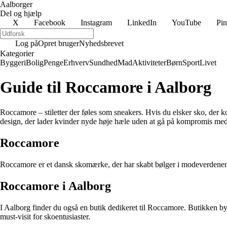
Aalborger
Del og hjælp
X
Facebook
Instagram
LinkedIn
YouTube
Pin
Log på
Opret bruger
Nyhedsbrevet
Kategorier
Byggeri
Bolig
Penge
Erhverv
Sundhed
Mad
Aktiviteter
Børn
Sport
Livet
Guide til Roccamore i Aalborg
Roccamore – stiletter der føles som sneakers. Hvis du elsker sko, der 
design, der lader kvinder nyde høje hæle uden at gå på kompromis me
Roccamore
Roccamore er et dansk skomærke, der har skabt bølger i modeverdenen me
Roccamore i Aalborg
I Aalborg finder du også en butik dedikeret til Roccamore. Butikken b
must-visit for skoentusiaster.