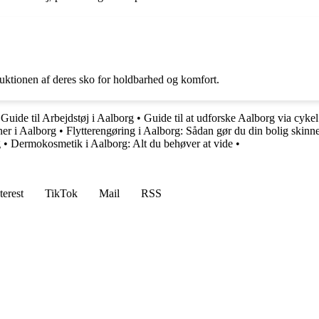
uktionen af deres sko for holdbarhed og komfort.
•
Guide til Arbejdstøj i Aalborg
•
Guide til at udforske Aalborg via cyke
er i Aalborg
•
Flytterengøring i Aalborg: Sådan gør du din bolig skinn
g
•
Dermokosmetik i Aalborg: Alt du behøver at vide
•
terest
TikTok
Mail
RSS