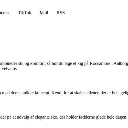
terest
TikTok
Mail
RSS
kombinerer stil og komfort, så bør du tage et kig på Roccamore i Aalbor
d velvære.
d deres unikke koncept. Kendt for at skabe stiletter, der er behagelige
yder på et udvalg af elegante sko, der holder fødderne glade hele dage