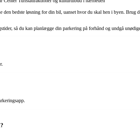
r Center
Turistattraktioner og kulturtilbud i nærheden
den bedste løsning for din bil, uanset hvor du skal hen i byen. Brug den
ngstider, så du kan planlægge din parkering på forhånd og undgå unødig
r.
arkeringsapp.
g?