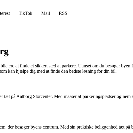
terest
TikTok
Mail
RSS
org
bilejere at finde et sikkert sted at parkere. Uanset om du besøger byen f
som kan hjælpe dig med at finde den bedste løsning for din bil.
r tæt på Aalborg Storcenter. Med masser af parkeringspladser og nem adga
 dem, der besøger byens centrum. Med sin praktiske beliggenhed tæt på b