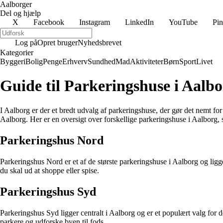
Aalborger
Del og hjælp
X
Facebook
Instagram
LinkedIn
YouTube
Pin
Log på
Opret bruger
Nyhedsbrevet
Kategorier
Byggeri
Bolig
Penge
Erhverv
Sundhed
Mad
Aktiviteter
Børn
Sport
Livet
Guide til Parkeringshuse i Aalb
I Aalborg er der et bredt udvalg af parkeringshuse, der gør det nemt for 
Aalborg. Her er en oversigt over forskellige parkeringshuse i Aalborg, 
Parkeringshus Nord
Parkeringshus Nord er et af de største parkeringshuse i Aalborg og ligge
du skal ud at shoppe eller spise.
Parkeringshus Syd
Parkeringshus Syd ligger centralt i Aalborg og er et populært valg for
parkere og udforske byen til fods.