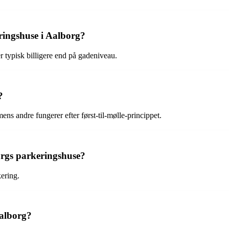
ringshuse i Aalborg?
r typisk billigere end på gadeniveau.
?
ens andre fungerer efter først-til-mølle-princippet.
borgs parkeringshuse?
kering.
Aalborg?