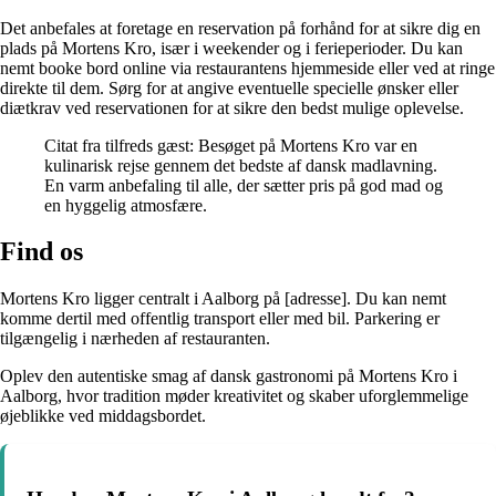
Det anbefales at foretage en reservation på forhånd for at sikre dig en
plads på Mortens Kro, især i weekender og i ferieperioder. Du kan
nemt booke bord online via restaurantens hjemmeside eller ved at ringe
direkte til dem. Sørg for at angive eventuelle specielle ønsker eller
diætkrav ved reservationen for at sikre den bedst mulige oplevelse.
Citat fra tilfreds gæst: Besøget på Mortens Kro var en
kulinarisk rejse gennem det bedste af dansk madlavning.
En varm anbefaling til alle, der sætter pris på god mad og
en hyggelig atmosfære.
Find os
Mortens Kro ligger centralt i Aalborg på [adresse]. Du kan nemt
komme dertil med offentlig transport eller med bil. Parkering er
tilgængelig i nærheden af restauranten.
Oplev den autentiske smag af dansk gastronomi på Mortens Kro i
Aalborg, hvor tradition møder kreativitet og skaber uforglemmelige
øjeblikke ved middagsbordet.