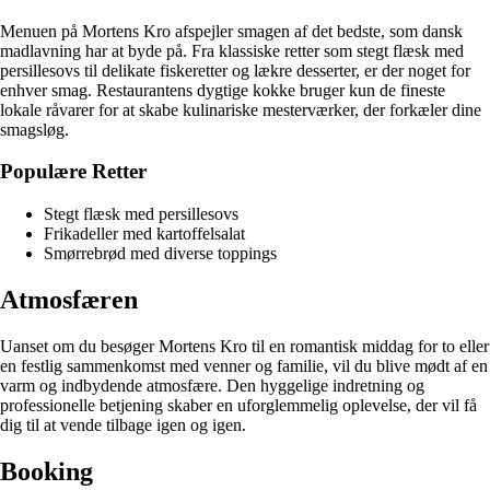
Menuen på Mortens Kro afspejler smagen af det bedste, som dansk
madlavning har at byde på. Fra klassiske retter som stegt flæsk med
persillesovs til delikate fiskeretter og lækre desserter, er der noget for
enhver smag. Restaurantens dygtige kokke bruger kun de fineste
lokale råvarer for at skabe kulinariske mesterværker, der forkæler dine
smagsløg.
Populære Retter
Stegt flæsk med persillesovs
Frikadeller med kartoffelsalat
Smørrebrød med diverse toppings
Atmosfæren
Uanset om du besøger Mortens Kro til en romantisk middag for to eller
en festlig sammenkomst med venner og familie, vil du blive mødt af en
varm og indbydende atmosfære. Den hyggelige indretning og
professionelle betjening skaber en uforglemmelig oplevelse, der vil få
dig til at vende tilbage igen og igen.
Booking