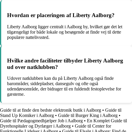
Hvordan er placeringen af Liberty Aalborg?
Liberty Aalborg ligger centralt i Aalborg by, hvilket gør det let
tilgængeligt for både lokale og besøgende at finde vej til dette
populære nattelivssted.
Hvilke andre faciliteter tilbyder Liberty Aalborg
ud over natklubben?
Udover natklubben kan du på Liberty Aalborg også finde
barområder, siddepladser, dansegulv og ofte også
udendørsområde, der bidrager til en fuldendt festoplevelse for
gæsterne.
Guide til at finde den bedste elektronik butik i Aalborg
•
Guide til
Stand Up Komiker i Aalborg
•
Guide til Burger King i Aalborg
•
Guide til Pædagogmedhjælper Job i Aalborg
•
En Komplet Guide til
Dyrehospitaler og Dyrlæger i Aalborg
•
Guide til Center for
Funktionelle Lidelser i Aalborg
•
Guide til Elsalg i Aalborg: Find de