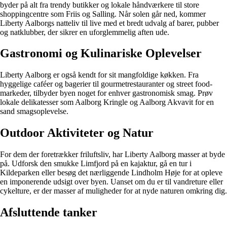
byder på alt fra trendy butikker og lokale håndværkere til store
shoppingcentre som Friis og Salling. Når solen går ned, kommer
Liberty Aalborgs natteliv til live med et bredt udvalg af barer, pubber
og natklubber, der sikrer en uforglemmelig aften ude.
Gastronomi og Kulinariske Oplevelser
Liberty Aalborg er også kendt for sit mangfoldige køkken. Fra
hyggelige caféer og bagerier til gourmetrestauranter og street food-
markeder, tilbyder byen noget for enhver gastronomisk smag. Prøv
lokale delikatesser som Aalborg Kringle og Aalborg Akvavit for en
sand smagsoplevelse.
Outdoor Aktiviteter og Natur
For dem der foretrækker friluftsliv, har Liberty Aalborg masser at byde
på. Udforsk den smukke Limfjord på en kajaktur, gå en tur i
Kildeparken eller besøg det nærliggende Lindholm Høje for at opleve
en imponerende udsigt over byen. Uanset om du er til vandreture eller
cykelture, er der masser af muligheder for at nyde naturen omkring dig.
Afsluttende tanker