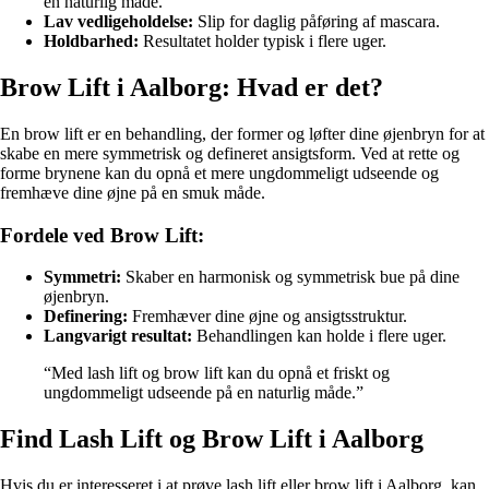
en naturlig måde.
Lav vedligeholdelse:
Slip for daglig påføring af mascara.
Holdbarhed:
Resultatet holder typisk i flere uger.
Brow Lift i Aalborg: Hvad er det?
En brow lift er en behandling, der former og løfter dine øjenbryn for at
skabe en mere symmetrisk og defineret ansigtsform. Ved at rette og
forme brynene kan du opnå et mere ungdommeligt udseende og
fremhæve dine øjne på en smuk måde.
Fordele ved Brow Lift:
Symmetri:
Skaber en harmonisk og symmetrisk bue på dine
øjenbryn.
Definering:
Fremhæver dine øjne og ansigtsstruktur.
Langvarigt resultat:
Behandlingen kan holde i flere uger.
“Med lash lift og brow lift kan du opnå et friskt og
ungdommeligt udseende på en naturlig måde.”
Find Lash Lift og Brow Lift i Aalborg
Hvis du er interesseret i at prøve lash lift eller brow lift i Aalborg, kan