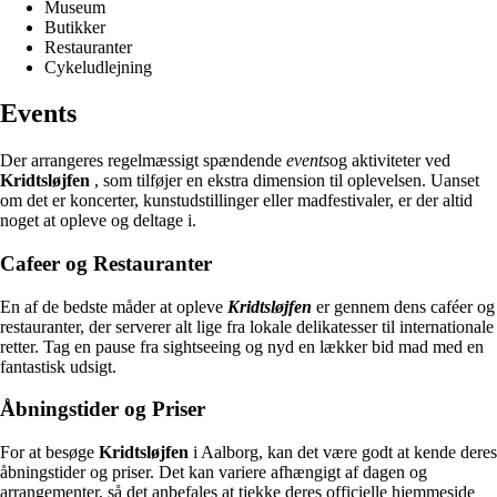
Museum
Butikker
Restauranter
Cykeludlejning
Events
Der arrangeres regelmæssigt spændende
events
og aktiviteter ved
Kridtsløjfen
, som tilføjer en ekstra dimension til oplevelsen. Uanset
om det er koncerter, kunstudstillinger eller madfestivaler, er der altid
noget at opleve og deltage i.
Cafeer og Restauranter
En af de bedste måder at opleve
Kridtsløjfen
er gennem dens caféer og
restauranter, der serverer alt lige fra lokale delikatesser til internationale
retter. Tag en pause fra sightseeing og nyd en lækker bid mad med en
fantastisk udsigt.
Åbningstider og Priser
For at besøge
Kridtsløjfen
i Aalborg, kan det være godt at kende deres
åbningstider og priser. Det kan variere afhængigt af dagen og
arrangementer, så det anbefales at tjekke deres officielle hjemmeside