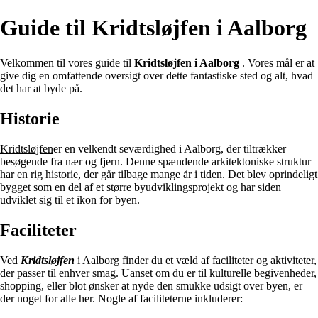
Guide til Kridtsløjfen i Aalborg
Velkommen til vores guide til
Kridtsløjfen i Aalborg
. Vores mål er at
give dig en omfattende oversigt over dette fantastiske sted og alt, hvad
det har at byde på.
Historie
Kridtsløjfen
er en velkendt seværdighed i Aalborg, der tiltrækker
besøgende fra nær og fjern. Denne spændende arkitektoniske struktur
har en rig historie, der går tilbage mange år i tiden. Det blev oprindeligt
bygget som en del af et større byudviklingsprojekt og har siden
udviklet sig til et ikon for byen.
Faciliteter
Ved
Kridtsløjfen
i Aalborg finder du et væld af faciliteter og aktiviteter,
der passer til enhver smag. Uanset om du er til kulturelle begivenheder,
shopping, eller blot ønsker at nyde den smukke udsigt over byen, er
der noget for alle her. Nogle af faciliteterne inkluderer: