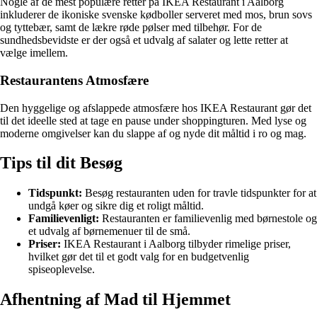
Nogle af de mest populære retter på IKEA Restaurant i Aalborg
inkluderer de ikoniske svenske kødboller serveret med mos, brun sovs
og tyttebær, samt de lækre røde pølser med tilbehør. For de
sundhedsbevidste er der også et udvalg af salater og lette retter at
vælge imellem.
Restaurantens Atmosfære
Den hyggelige og afslappede atmosfære hos IKEA Restaurant gør det
til det ideelle sted at tage en pause under shoppingturen. Med lyse og
moderne omgivelser kan du slappe af og nyde dit måltid i ro og mag.
Tips til dit Besøg
Tidspunkt:
Besøg restauranten uden for travle tidspunkter for at
undgå køer og sikre dig et roligt måltid.
Familievenligt:
Restauranten er familievenlig med børnestole og
et udvalg af børnemenuer til de små.
Priser:
IKEA Restaurant i Aalborg tilbyder rimelige priser,
hvilket gør det til et godt valg for en budgetvenlig
spiseoplevelse.
Afhentning af Mad til Hjemmet