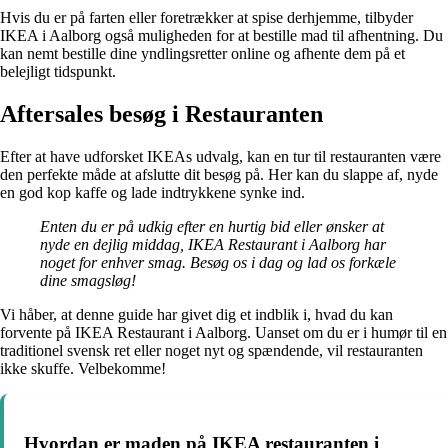
Hvis du er på farten eller foretrækker at spise derhjemme, tilbyder
IKEA i Aalborg også muligheden for at bestille mad til afhentning. Du
kan nemt bestille dine yndlingsretter online og afhente dem på et
belejligt tidspunkt.
Aftersales besøg i Restauranten
Efter at have udforsket IKEAs udvalg, kan en tur til restauranten være
den perfekte måde at afslutte dit besøg på. Her kan du slappe af, nyde
en god kop kaffe og lade indtrykkene synke ind.
Enten du er på udkig efter en hurtig bid eller ønsker at
nyde en dejlig middag, IKEA Restaurant i Aalborg har
noget for enhver smag. Besøg os i dag og lad os forkæle
dine smagsløg!
Vi håber, at denne guide har givet dig et indblik i, hvad du kan
forvente på IKEA Restaurant i Aalborg. Uanset om du er i humør til en
traditionel svensk ret eller noget nyt og spændende, vil restauranten
ikke skuffe. Velbekomme!
Hvordan er maden på IKEA restauranten i