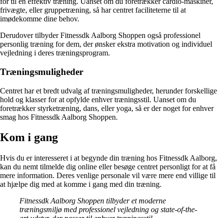
for til en effektiv træning. Uanset om du foretrækker cardio-maskiner,
frivægte, eller gruppetræning, så har centret faciliteterne til at
imødekomme dine behov.
Derudover tilbyder Fitnessdk Aalborg Shoppen også professionel
personlig træning for dem, der ønsker ekstra motivation og individuel
vejledning i deres træningsprogram.
Træningsmuligheder
Centret har et bredt udvalg af træningsmuligheder, herunder forskellige
hold og klasser for at opfylde enhver træningsstil. Uanset om du
foretrækker styrketræning, dans, eller yoga, så er der noget for enhver
smag hos Fitnessdk Aalborg Shoppen.
Kom i gang
Hvis du er interesseret i at begynde din træning hos Fitnessdk Aalborg,
kan du nemt tilmelde dig online eller besøge centret personligt for at få
mere information. Deres venlige personale vil være mere end villige til
at hjælpe dig med at komme i gang med din træning.
Fitnessdk Aalborg Shoppen tilbyder et moderne
træningsmiljø med professionel vejledning og state-of-the-