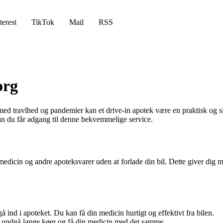
terest
TikTok
Mail
RSS
org
r med travlhed og pandemier kan et drive-in apotek være en praktisk og 
n du får adgang til denne bekvemmelige service.
 medicin og andre apoteksvarer uden at forlade din bil. Dette giver dig m
 ind i apoteket. Du kan få din medicin hurtigt og effektivt fra bilen.
u undgå lange køer og få din medicin med det samme.