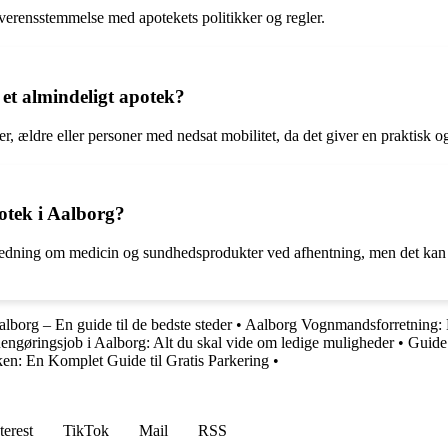
 overensstemmelse med apotekets politikker og regler.
 et almindeligt apotek?
er, ældre eller personer med nedsat mobilitet, da det giver en praktisk o
otek i Aalborg?
ledning om medicin og sundhedsprodukter ved afhentning, men det kan v
alborg – En guide til de bedste steder
•
Aalborg Vognmandsforretning: D
engøringsjob i Aalborg: Alt du skal vide om ledige muligheder
•
Guide 
en: En Komplet Guide til Gratis Parkering
•
terest
TikTok
Mail
RSS