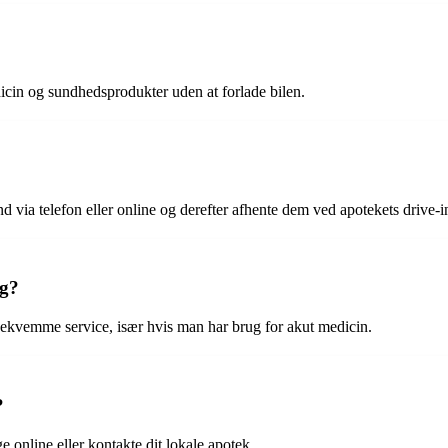
dicin og sundhedsprodukter uden at forlade bilen.
nd via telefon eller online og derefter afhente dem ved apotekets drive-i
rg?
 bekvemme service, især hvis man har brug for akut medicin.
?
 online eller kontakte dit lokale apotek.