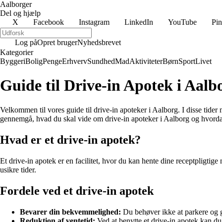
Aalborger
Del og hjælp
X
Facebook
Instagram
LinkedIn
YouTube
Pin
Log på
Opret bruger
Nyhedsbrevet
Kategorier
Byggeri
Bolig
Penge
Erhverv
Sundhed
Mad
Aktiviteter
Børn
Sport
Livet
Guide til Drive-in Apotek i Aalb
Velkommen til vores guide til drive-in apoteker i Aalborg. I disse tide
gennemgå, hvad du skal vide om drive-in apoteker i Aalborg og hvorda
Hvad er et drive-in apotek?
Et drive-in apotek er en facilitet, hvor du kan hente dine receptpligtige
usikre tider.
Fordele ved et drive-in apotek
Bevarer din bekvemmelighed:
Du behøver ikke at parkere og gå
Reduktion af ventetid:
Ved at benytte et drive-in apotek kan d