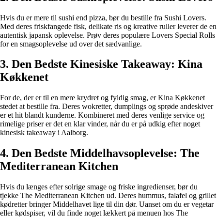
Hvis du er mere til sushi end pizza, bør du bestille fra Sushi Lovers.
Med deres friskfangede fisk, delikate ris og kreative ruller leverer de en
autentisk japansk oplevelse. Prøv deres populære Lovers Special Rolls
for en smagsoplevelse ud over det sædvanlige.
3. Den Bedste Kinesiske Takeaway: Kina
Køkkenet
For de, der er til en mere krydret og fyldig smag, er Kina Køkkenet
stedet at bestille fra. Deres wokretter, dumplings og sprøde andeskiver
er et hit blandt kunderne. Kombineret med deres venlige service og
rimelige priser er det en klar vinder, når du er på udkig efter noget
kinesisk takeaway i Aalborg.
4. Den Bedste Middelhavsoplevelse: The
Mediterranean Kitchen
Hvis du længes efter solrige smage og friske ingredienser, bør du
tjekke The Mediterranean Kitchen ud. Deres hummus, falafel og grillet
kødretter bringer Middelhavet lige til din dør. Uanset om du er vegetar
eller kødspiser, vil du finde noget lækkert på menuen hos The