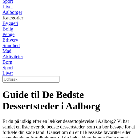
Sport
Livet
Aalborger
Kategorier
Byggeri
Bolig
Penge
Erhverv
Sundhed
Mad
Aktiviteter
Børn
Sport
Livet
Guide til De Bedste
Dessertsteder i Aalborg
Er du på udkig efter en lækker dessertoplevelse i Aalborg? Vi har
samlet en liste over de bedste dessertsteder, som du bør besøge for at
forkæle din søde tand. Uanset om du er til klassiske favoritter eller
spændende nyfortolkninger, vil du helt sikkert kunne finde noget,