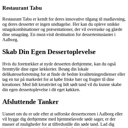
Restaurant Tabu
Restaurant Tabu er kendt for deres innovative tilgang til madlavning,
og deres desserter er ingen undtagelse. Her kan du opleve unikke
smagskombinationer og præsentationer, der vil overraske og glæde
dine smagsløg. En must-visit destination for dessertentusiaster i
Aalborg.
Skab Din Egen Dessertoplevelse
Hvis du foretrækker at nyde desserten derhjemme, kan du også
fremtrylle dine egne lækkerier. Besøg din lokale
delikatesseforretning for at finde de bedste kvalitetsingredienser eller
tag en tur på markedet for at købe friske bær og frugter til dine
kreationer. Med lidt kreativitet og lidt sødt tand vil du kunne skabe
din egen dessertoplevelse i dit eget køkken.
Afsluttende Tanker
Uanset om du er ude efter at udforske dessertscenen i Aalborg eller
vil hygge dig derhjemme med hjemmelavede søde sager, er der
masser af muligheder for at tilfredsstille din søde tand. Lad dig