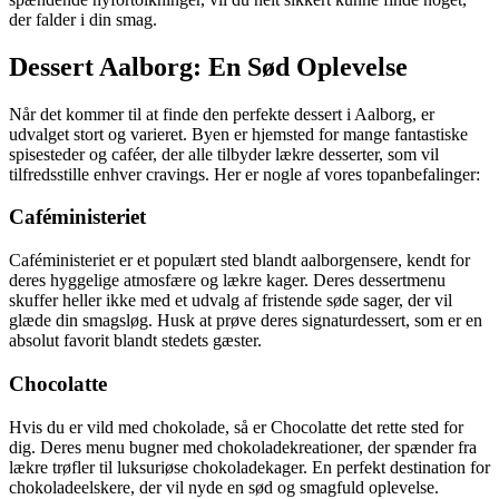
der falder i din smag.
Dessert Aalborg: En Sød Oplevelse
Når det kommer til at finde den perfekte dessert i Aalborg, er
udvalget stort og varieret. Byen er hjemsted for mange fantastiske
spisesteder og caféer, der alle tilbyder lækre desserter, som vil
tilfredsstille enhver cravings. Her er nogle af vores topanbefalinger:
Caféministeriet
Caféministeriet er et populært sted blandt aalborgensere, kendt for
deres hyggelige atmosfære og lækre kager. Deres dessertmenu
skuffer heller ikke med et udvalg af fristende søde sager, der vil
glæde din smagsløg. Husk at prøve deres signaturdessert, som er en
absolut favorit blandt stedets gæster.
Chocolatte
Hvis du er vild med chokolade, så er Chocolatte det rette sted for
dig. Deres menu bugner med chokoladekreationer, der spænder fra
lækre trøfler til luksuriøse chokoladekager. En perfekt destination for
chokoladeelskere, der vil nyde en sød og smagfuld oplevelse.