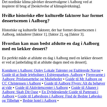
Det nordiske klima påvirker dessertvalgene i Aalborg ved at
inspirere til brug af [beskrivelse af klimapåvirkning].
Hvilke historiske eller kulturelle faktorer har formet
dessertscenen i Aalborg?
Historiske og kulturelle faktorer, der har formet dessertscenen i
Aalborg, inkluderer [faktor 1], [faktor 2], og [faktor 3].
Hvordan kan man bedst afslutte en dag i Aalborg
med en lækker dessert?
En perfekt måde at afslutte en dag i Aalborg med en lækker dessert
er ved at [anbefaling til at afslutte dagen med en dessert].
Komikere i Aalborg: Oplev Lokale Talenter og Etablerede Navne
•
Guide til at finde lejeboliger i Esbjergparken, Aalborg
•
Fjernvarme i
Aalborg: Prisfastsættelse og Muligheder
•
Guide til Mr Aalborg og
CC Christensen i Aalborg
•
Guide til Aalborg Flyers: Alt du behøver
at vide
•
Guide til Aktivitetscenter i Aalborg
•
Guide til Altaner i
Aalborg: Skab Dit Oase
•
En Dybdegående Guide til Parterapi i
Aalborg
•
Guide til Løbeshops i Aalborg: Find de Bedste Løbesko
og Tilbehør
•
Bedste hotel i Aalborg
•