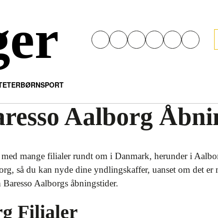
ger
ITETER
BØRN
SPORT
aresso Aalborg Åbni
med mange filialer rundt om i Danmark, herunder i Aalborg
org, så du kan nyde dine yndlingskaffer, uanset om det er 
m Baresso Aalborgs åbningstider.
g Filialer