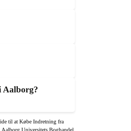
i Aalborg?
de til at Købe Indretning fra
l Aalborg Universitets Boghandel