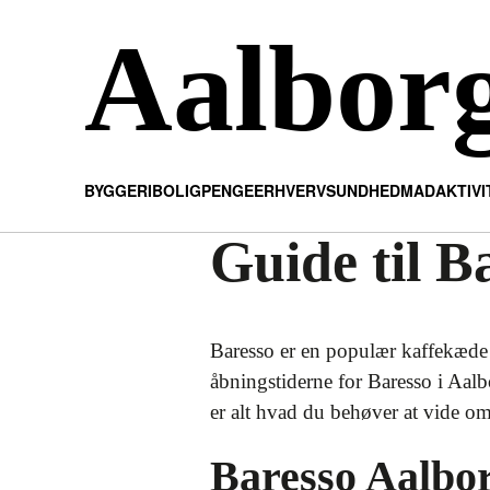
Aalbor
BYGGERI
BOLIG
PENGE
ERHVERV
SUNDHED
MAD
AKTIV
Guide til B
Baresso er en populær kaffekæde 
åbningstiderne for Baresso i Aalb
er alt hvad du behøver at vide o
Baresso Aalbor