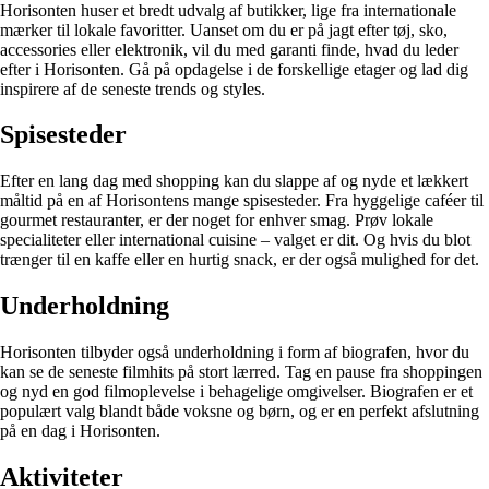
Horisonten huser et bredt udvalg af butikker, lige fra internationale
mærker til lokale favoritter. Uanset om du er på jagt efter tøj, sko,
accessories eller elektronik, vil du med garanti finde, hvad du leder
efter i Horisonten. Gå på opdagelse i de forskellige etager og lad dig
inspirere af de seneste trends og styles.
Spisesteder
Efter en lang dag med shopping kan du slappe af og nyde et lækkert
måltid på en af Horisontens mange spisesteder. Fra hyggelige caféer til
gourmet restauranter, er der noget for enhver smag. Prøv lokale
specialiteter eller international cuisine – valget er dit. Og hvis du blot
trænger til en kaffe eller en hurtig snack, er der også mulighed for det.
Underholdning
Horisonten tilbyder også underholdning i form af biografen, hvor du
kan se de seneste filmhits på stort lærred. Tag en pause fra shoppingen
og nyd en god filmoplevelse i behagelige omgivelser. Biografen er et
populært valg blandt både voksne og børn, og er en perfekt afslutning
på en dag i Horisonten.
Aktiviteter