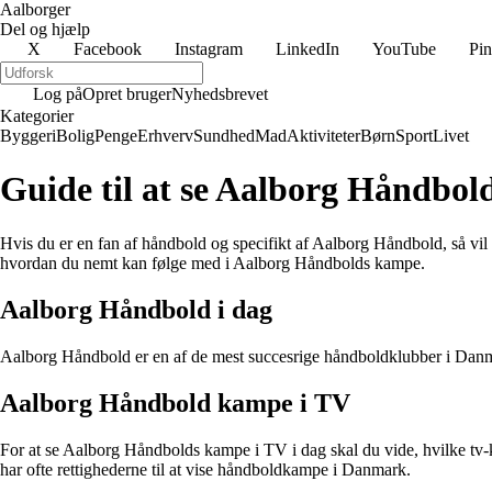
Aalborger
Del og hjælp
X
Facebook
Instagram
LinkedIn
YouTube
Pin
Log på
Opret bruger
Nyhedsbrevet
Kategorier
Byggeri
Bolig
Penge
Erhverv
Sundhed
Mad
Aktiviteter
Børn
Sport
Livet
Guide til at se Aalborg Håndbol
Hvis du er en fan af håndbold og specifikt af Aalborg Håndbold, så vil
hvordan du nemt kan følge med i Aalborg Håndbolds kampe.
Aalborg Håndbold i dag
Aalborg Håndbold er en af de mest succesrige håndboldklubber i Danma
Aalborg Håndbold kampe i TV
For at se Aalborg Håndbolds kampe i TV i dag skal du vide, hvilke tv
har ofte rettighederne til at vise håndboldkampe i Danmark.