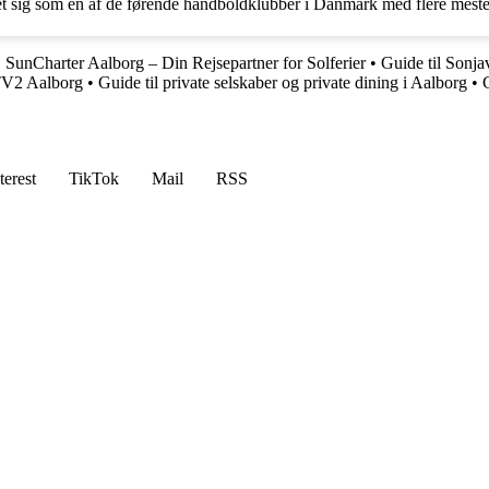
 sig som en af de førende håndboldklubber i Danmark med flere mesters
•
SunCharter Aalborg – Din Rejsepartner for Solferier
•
Guide til Sonj
 TV2 Aalborg
•
Guide til private selskaber og private dining i Aalborg
•
terest
TikTok
Mail
RSS