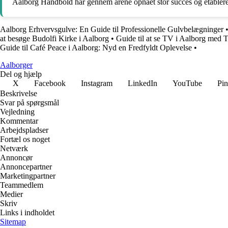
Aalborg Håndbold har gennem årene opnået stor succes og etableret
Aalborg Erhvervsgulve: En Guide til Professionelle Gulvbelægninger
at besøge Budolfi Kirke i Aalborg
•
Guide til at se TV i Aalborg med
Guide til Café Peace i Aalborg: Nyd en Fredfyldt Oplevelse
•
Aalborger
Del og hjælp
X
Facebook
Instagram
LinkedIn
YouTube
Pin
Beskrivelse
Svar på spørgsmål
Vejledning
Kommentar
Arbejdspladser
Fortæl os noget
Netværk
Annoncør
Annoncepartner
Marketingpartner
Teammedlem
Medier
Skriv
Links i indholdet
Sitemap