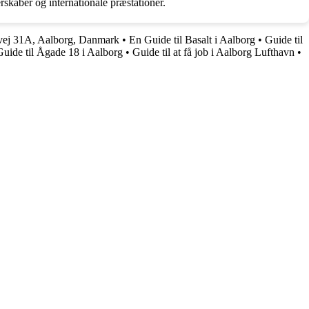
kaber og internationale præstationer.
avej 31A, Aalborg, Danmark
•
En Guide til Basalt i Aalborg
•
Guide til
Guide til Ågade 18 i Aalborg
•
Guide til at få job i Aalborg Lufthavn
•