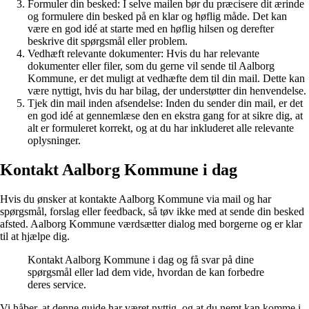
Formuler din besked: I selve mailen bør du præcisere dit ærinde
og formulere din besked på en klar og høflig måde. Det kan
være en god idé at starte med en høflig hilsen og derefter
beskrive dit spørgsmål eller problem.
Vedhæft relevante dokumenter: Hvis du har relevante
dokumenter eller filer, som du gerne vil sende til Aalborg
Kommune, er det muligt at vedhæfte dem til din mail. Dette kan
være nyttigt, hvis du har bilag, der understøtter din henvendelse.
Tjek din mail inden afsendelse: Inden du sender din mail, er det
en god idé at gennemlæse den en ekstra gang for at sikre dig, at
alt er formuleret korrekt, og at du har inkluderet alle relevante
oplysninger.
Kontakt Aalborg Kommune i dag
Hvis du ønsker at kontakte Aalborg Kommune via mail og har
spørgsmål, forslag eller feedback, så tøv ikke med at sende din besked
afsted. Aalborg Kommune værdsætter dialog med borgerne og er klar
til at hjælpe dig.
Kontakt Aalborg Kommune i dag og få svar på dine
spørgsmål eller lad dem vide, hvordan de kan forbedre
deres service.
Vi håber, at denne guide har været nyttig, og at du nemt kan komme i