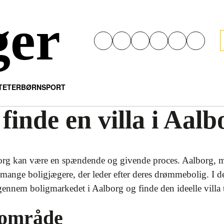
ger
ITETER
BØRN
SPORT
 finde en villa i Aalb
alborg kan være en spændende og givende proces. Aalborg,
mange boligjægere, der leder efter deres drømmebolig. I den
gennem boligmarkedet i Aalborg og finde den ideelle villa t
 område