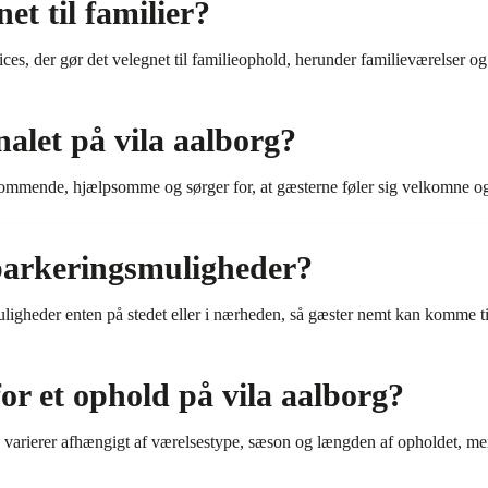
et til familier?
rvices, der gør det velegnet til familieophold, herunder familieværelser og
alet på vila aalborg?
kommende, hjælpsomme og sørger for, at gæsterne føler sig velkomne og
 parkeringsmuligheder?
uligheder enten på stedet eller i nærheden, så gæster nemt kan komme til
for et ophold på vila aalborg?
rg varierer afhængigt af værelsestype, sæson og længden af opholdet, me