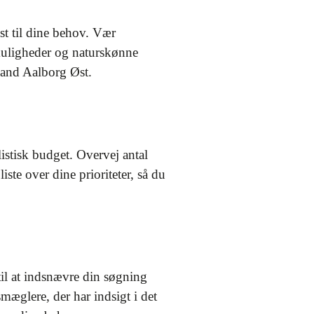
dst til dine behov. Vær
muligheder og naturskønne
 and Aalborg Øst.
listisk budget. Overvej antal
iste over dine prioriteter, så du
 til at indsnævre din søgning
æglere, der har indsigt i det