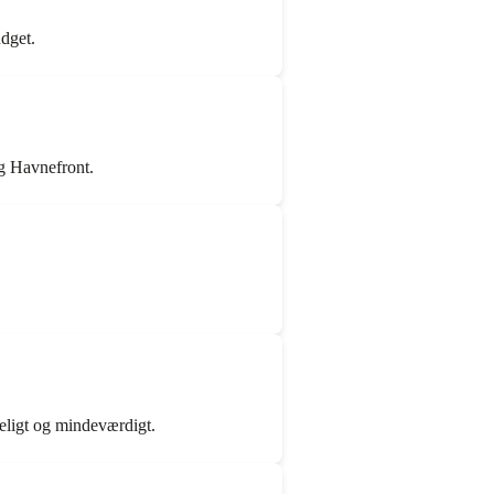
udget.
rg Havnefront.
eligt og mindeværdigt.