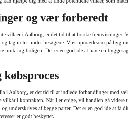
 kan hjælpe dig med at finde potentielle villaer, som matc
nger og vær forberedt
e villaer i Aalborg, er det tid til at booke fremvisninger. Vær
n og tag noter under besøgene. Vær opmærksom på bygnin
 omkring boligen. Det er en god ide at have en byggesagk
g købsproces
la i Aalborg, er det tid til at indlede forhandlinger med sæ
vilkår i kontrakten. Når I er enige, vil handlen gå videre ti
d og underskrives af begge parter. Det er en god ide at få 
teresser er godt beskyttet.