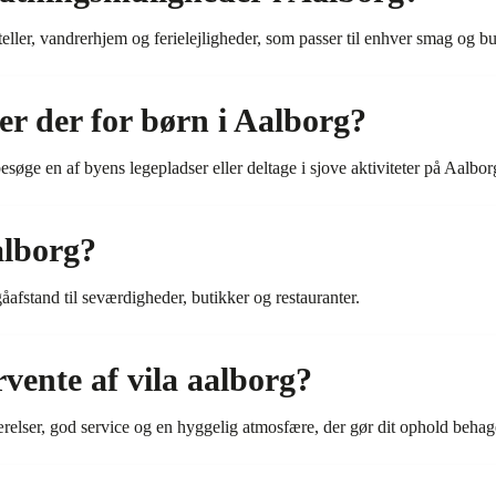
teller, vandrerhjem og ferielejligheder, som passer til enhver smag og b
 er der for børn i Aalborg?
søge en af byens legepladser eller deltage i sjove aktiviteter på Aalbo
alborg?
gåafstand til seværdigheder, butikker og restauranter.
ente af vila aalborg?
relser, god service og en hyggelig atmosfære, der gør dit ophold behag