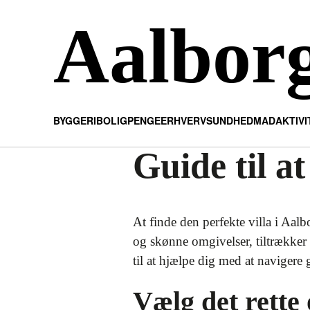
Aalbor
BYGGERI
BOLIG
PENGE
ERHVERV
SUNDHED
MAD
AKTIV
Guide til at
At finde den perfekte villa i A
og skønne omgivelser, tiltrækker 
til at hjælpe dig med at navigere 
Vælg det rette