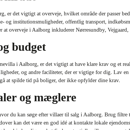
org, er det vigtigt at overveje, hvilket område der passer be
 og institutionsmuligheder, offentlig transport, indkøbs
 at overveje i Aalborg inkluderer Nørresundby, Vejgaard,
og budget
evilla i Aalborg, er det vigtigt at have klare krav og et rea
gheder, og andre faciliteter, der er vigtige for dig. Lav en l
 at spilde tid på boliger, der ikke opfylder dine krav.
aler og mæglere
hvor du kan søge efter villaer til salg i Aalborg. Brug filtre
dover kan det være en god idé at kontakte lokale ejendomsm