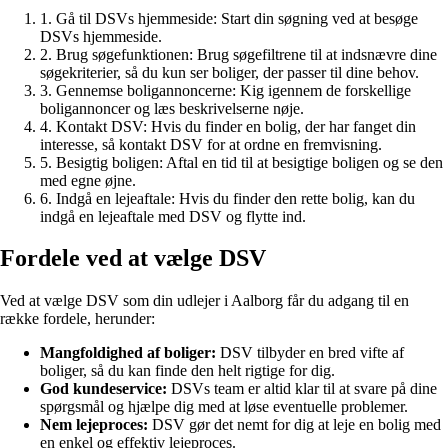
1. Gå til DSVs hjemmeside: Start din søgning ved at besøge
DSVs hjemmeside.
2. Brug søgefunktionen: Brug søgefiltrene til at indsnævre dine
søgekriterier, så du kun ser boliger, der passer til dine behov.
3. Gennemse boligannoncerne: Kig igennem de forskellige
boligannoncer og læs beskrivelserne nøje.
4. Kontakt DSV: Hvis du finder en bolig, der har fanget din
interesse, så kontakt DSV for at ordne en fremvisning.
5. Besigtig boligen: Aftal en tid til at besigtige boligen og se den
med egne øjne.
6. Indgå en lejeaftale: Hvis du finder den rette bolig, kan du
indgå en lejeaftale med DSV og flytte ind.
Fordele ved at vælge DSV
Ved at vælge DSV som din udlejer i Aalborg får du adgang til en
række fordele, herunder:
Mangfoldighed af boliger:
DSV tilbyder en bred vifte af
boliger, så du kan finde den helt rigtige for dig.
God kundeservice:
DSVs team er altid klar til at svare på dine
spørgsmål og hjælpe dig med at løse eventuelle problemer.
Nem lejeproces:
DSV gør det nemt for dig at leje en bolig med
en enkel og effektiv lejeproces.