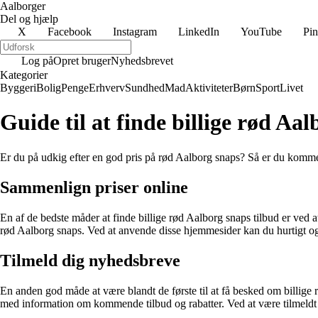
Aalborger
Del og hjælp
X
Facebook
Instagram
LinkedIn
YouTube
Pin
Log på
Opret bruger
Nyhedsbrevet
Kategorier
Byggeri
Bolig
Penge
Erhverv
Sundhed
Mad
Aktiviteter
Børn
Sport
Livet
Guide til at finde billige rød Aa
Er du på udkig efter en god pris på rød Aalborg snaps? Så er du kommet ti
Sammenlign priser online
En af de bedste måder at finde billige rød Aalborg snaps tilbud er ved a
rød Aalborg snaps. Ved at anvende disse hjemmesider kan du hurtigt og 
Tilmeld dig nyhedsbreve
En anden god måde at være blandt de første til at få besked om billig
med information om kommende tilbud og rabatter. Ved at være tilmeldt d