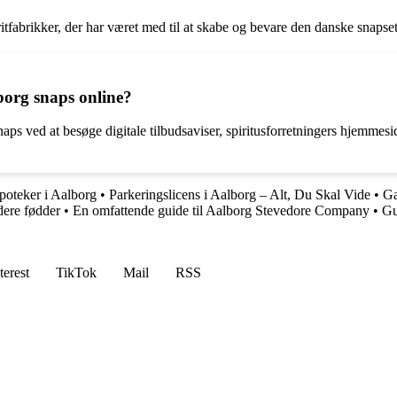
fabrikker, der har været med til at skabe og bevare den danske snapse
borg snaps online?
ps ved at besøge digitale tilbudsaviser, spiritusforretningers hjemmesid
apoteker i Aalborg
•
Parkeringslicens i Aalborg – Alt, Du Skal Vide
•
Ga
dere fødder
•
En omfattende guide til Aalborg Stevedore Company
•
Gu
terest
TikTok
Mail
RSS