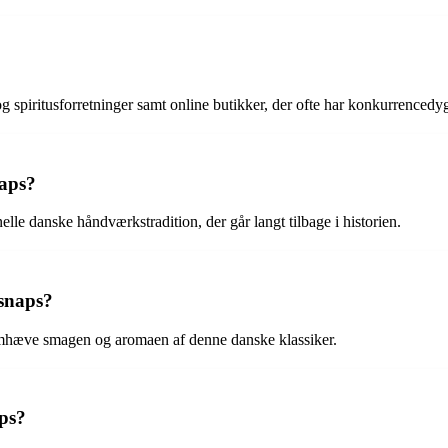
g spiritusforretninger samt online butikker, der ofte har konkurrencedygt
naps?
elle danske håndværkstradition, der går langt tilbage i historien.
 snaps?
remhæve smagen og aromaen af denne danske klassiker.
aps?