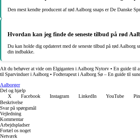
Den mest kendte producent af rød Aalborg snaps er De Danske Sprit
Hvordan kan jeg finde de seneste tilbud på rød Aal
Du kan holde dig opdateret med de seneste tilbud på rød Aalborg sna
din indbakke.
Alt du behøver at vide om Elgiganten i Aalborg Nytorv
•
En guide til 
til Sparvinduer i Aalborg
•
Fodterapeut i Aalborg Sø – En guide til sun
Aalborger
Del og hjælp
X
Facebook
Instagram
LinkedIn
YouTube
Pin
Beskrivelse
Svar på spørgsmål
Vejledning
Kommentar
Arbejdspladser
Fortæl os noget
Netværk