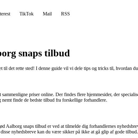
terest
TikTok
Mail
RSS
lborg snaps tilbud
l det rette sted! I denne guide vil vi dele tips og tricks til, hvordan d
t sammenligne priser online. Der findes flere hjemmesider, der specialis
nemt finde de bedste tilbud fra forskellige forhandlere.
e rød Aalborg snaps tilbud er ved at tilmelde dig forhandlernes nyhed
isse nyhedsbreve kan du være sikker på ikke at gå glip af gode tilbud.