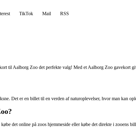
terest
TikTok
Mail
RSS
kort til Aalborg Zoo det perfekte valg! Med et Aalborg Zoo gavekort g
ne. Det er en billet til en verden af naturoplevelser, hvor man kan opleve
Zoo?
øbe det online på zoos hjemmeside eller købe det direkte i zooens bille