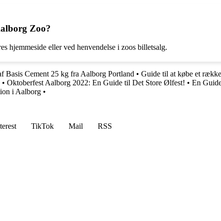
 Aalborg Zoo?
es hjemmeside eller ved henvendelse i zoos billetsalg.
 af Basis Cement 25 kg fra Aalborg Portland
•
Guide til at købe et ræk
•
Oktoberfest Aalborg 2022: En Guide til Det Store Ølfest!
•
En Guide
tion i Aalborg
•
terest
TikTok
Mail
RSS