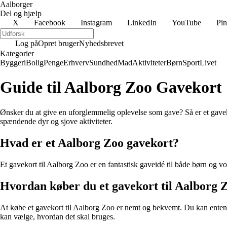
Aalborger
Del og hjælp
X
Facebook
Instagram
LinkedIn
YouTube
Pin
Log på
Opret bruger
Nyhedsbrevet
Kategorier
Byggeri
Bolig
Penge
Erhverv
Sundhed
Mad
Aktiviteter
Børn
Sport
Livet
Guide til Aalborg Zoo Gavekort
Ønsker du at give en uforglemmelig oplevelse som gave? Så er et gave
spændende dyr og sjove aktiviteter.
Hvad er et Aalborg Zoo gavekort?
Et gavekort til Aalborg Zoo er en fantastisk gaveidé til både børn og voks
Hvordan køber du et gavekort til Aalborg 
At købe et gavekort til Aalborg Zoo er nemt og bekvemt. Du kan enten k
kan vælge, hvordan det skal bruges.