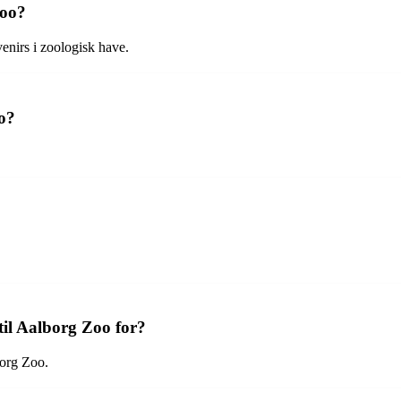
Zoo?
enirs i zoologisk have.
oo?
til Aalborg Zoo for?
borg Zoo.