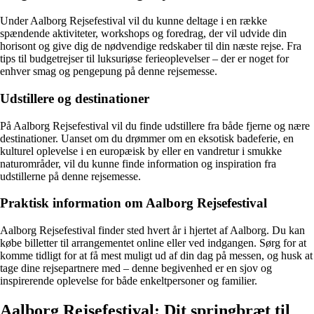
Under Aalborg Rejsefestival vil du kunne deltage i en række
spændende aktiviteter, workshops og foredrag, der vil udvide din
horisont og give dig de nødvendige redskaber til din næste rejse. Fra
tips til budgetrejser til luksuriøse ferieoplevelser – der er noget for
enhver smag og pengepung på denne rejsemesse.
Udstillere og destinationer
På Aalborg Rejsefestival vil du finde udstillere fra både fjerne og nære
destinationer. Uanset om du drømmer om en eksotisk badeferie, en
kulturel oplevelse i en europæisk by eller en vandretur i smukke
naturområder, vil du kunne finde information og inspiration fra
udstillerne på denne rejsemesse.
Praktisk information om Aalborg Rejsefestival
Aalborg Rejsefestival finder sted hvert år i hjertet af Aalborg. Du kan
købe billetter til arrangementet online eller ved indgangen. Sørg for at
komme tidligt for at få mest muligt ud af din dag på messen, og husk at
tage dine rejsepartnere med – denne begivenhed er en sjov og
inspirerende oplevelse for både enkeltpersoner og familier.
Aalborg Rejsefestival: Dit springbræt til