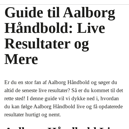
Guide til Aalborg
Håndbold: Live
Resultater og
Mere
Er du en stor fan af Aalborg Håndbold og søger du
altid de seneste live resultater? Så er du kommet til det
rette sted! I denne guide vil vi dykke ned i, hvordan
du kan følge Aalborg Håndbold live og få opdaterede
resultater hurtigt og nemt.