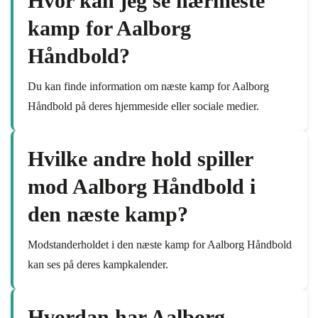
Hvor kan jeg se nærmeste
kamp for Aalborg
Håndbold?
Du kan finde information om næste kamp for Aalborg
Håndbold på deres hjemmeside eller sociale medier.
Hvilke andre hold spiller
mod Aalborg Håndbold i
den næste kamp?
Modstanderholdet i den næste kamp for Aalborg Håndbold
kan ses på deres kampkalender.
Hvordan har Aalborg