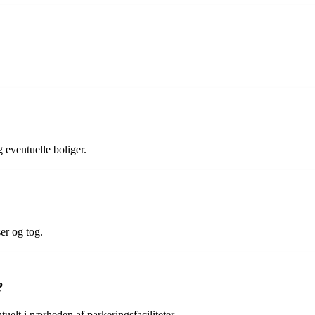
 eventuelle boliger.
er og tog.
?
elt i nærheden af parkeringsfaciliteter.