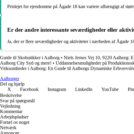
Prislejet for ejendomme på Ågade 18 kan variere afhængigt af størr
Er der andre interessante seværdigheder eller aktiv
Ja, der er flere seværdigheder og aktiviteter i nærheden af Ågade 1
Guide til Skobutikker i Aalborg
•
Niels Jernes Vej 10, 9220 Aalborg: E
Aalborg City Syd og mere!
•
Uddannelsesmuligheder på Produktionss
Virksomheder i Aalborg: En Guide til Aalborgs Dynamiske Erhvervsli
Aalborger
Del og hjælp
X
Facebook
Instagram
LinkedIn
YouTube
Pin
Beskrivelse
Svar på spørgsmål
Vejledning
Kommentar
Arbejdspladser
Fortæl os noget
Netværk
Annoncør