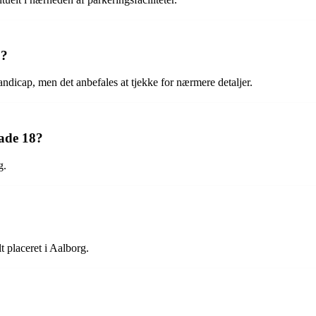
p?
ndicap, men det anbefales at tjekke for nærmere detaljer.
gade 18?
g.
 placeret i Aalborg.