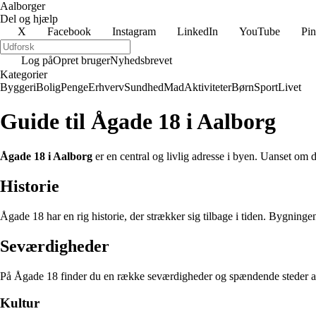
Aalborger
Del og hjælp
X
Facebook
Instagram
LinkedIn
YouTube
Pin
Log på
Opret bruger
Nyhedsbrevet
Kategorier
Byggeri
Bolig
Penge
Erhverv
Sundhed
Mad
Aktiviteter
Børn
Sport
Livet
Guide til Ågade 18 i Aalborg
Ågade 18 i Aalborg
er en central og livlig adresse i byen. Uanset om 
Historie
Ågade 18 har en rig historie, der strækker sig tilbage i tiden. Bygnin
Seværdigheder
På Ågade 18 finder du en række seværdigheder og spændende steder at u
Kultur