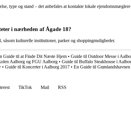
else, type og stand – det anbefales at kontakte lokale ejendomsmæglere
iteter i nærheden af Ågade 18?
8, såsom kulturelle institutioner, parker og shoppingmuligheder.
n Guide til at Finde Dit Næste Hjem
•
Guide til Outdoor Messe i Aalbo
kolen Aalborg og FGU Aalborg
•
Guide til Buffalo Steakhouse i Aalbo
v
•
Guide til Koncerter i Aalborg 2017
•
En Guide til Grønlandshavnen 
terest
TikTok
Mail
RSS