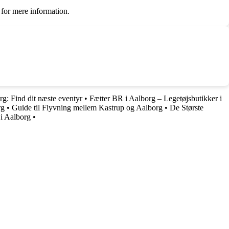
 for mere information.
rg: Find dit næste eventyr
•
Fætter BR i Aalborg – Legetøjsbutikker i
rg
•
Guide til Flyvning mellem Kastrup og Aalborg
•
De Største
i Aalborg
•