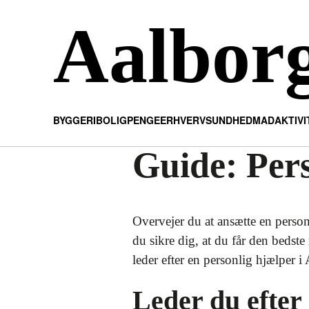
Aalbor
BYGGERI
BOLIG
PENGE
ERHVERV
SUNDHED
MAD
AKTIV
Guide: Pers
Overvejer du at ansætte en perso
du sikre dig, at du får den bedste
leder efter en personlig hjælper i
Leder du efter