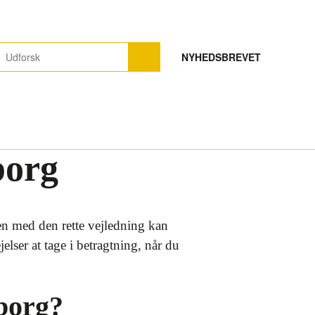
NYHEDSBREVET
borg
en med den rette vejledning kan
elser at tage i betragtning, når du
lborg?