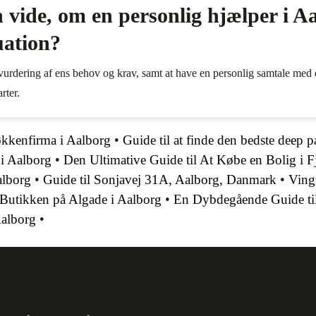
ide, om en personlig hjælper i Aal
uation?
 vurdering af ens behov og krav, samt at have en personlig samtale med de
rter.
økkenfirma i Aalborg
•
Guide til at finde den bedste deep p
 i Aalborg
•
Den Ultimative Guide til At Købe en Bolig i 
alborg
•
Guide til Sonjavej 31A, Aalborg, Danmark
•
Ving
 Butikken på Algade i Aalborg
•
En Dybdegående Guide til
Aalborg
•