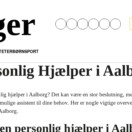
ger
ITETER
BØRN
SPORT
onlig Hjælper i Aal
nlig hjælper i Aalborg? Det kan være en stor beslutning, m
 mulige assistent til dine behov. Her er nogle vigtige overvej
 Aalborg.
 en personlig hjælper i Aa