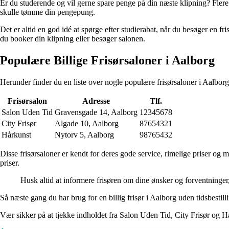
Er du studerende og vil gerne spare penge på din næste klipning? Flere 
skulle tømme din pengepung.
Det er altid en god idé at spørge efter studierabat, når du besøger en fr
du booker din klipning eller besøger salonen.
Populære Billige Frisørsaloner i Aalborg
Herunder finder du en liste over nogle populære frisørsaloner i Aalborg,
Frisørsalon
Adresse
Tlf.
Salon Uden Tid
Gravensgade 14, Aalborg
12345678
City Frisør
Algade 10, Aalborg
87654321
Hårkunst
Nytorv 5, Aalborg
98765432
Disse frisørsaloner er kendt for deres gode service, rimelige priser og 
priser.
Husk altid at informere frisøren om dine ønsker og forventninger
Så næste gang du har brug for en billig frisør i Aalborg uden tidsbestill
Vær sikker på at tjekke indholdet fra Salon Uden Tid, City Frisør og Hår