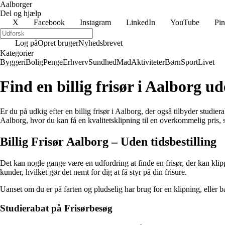
Aalborger
Del og hjælp
X
Facebook
Instagram
LinkedIn
YouTube
Pin
Log på
Opret bruger
Nyhedsbrevet
Kategorier
Byggeri
Bolig
Penge
Erhverv
Sundhed
Mad
Aktiviteter
Børn
Sport
Livet
Find en billig frisør i Aalborg ud
Er du på udkig efter en billig frisør i Aalborg, der også tilbyder studier
Aalborg, hvor du kan få en kvalitetsklipning til en overkommelig pris, 
Billig Frisør Aalborg – Uden tidsbestilling
Det kan nogle gange være en udfordring at finde en frisør, der kan klippe
kunder, hvilket gør det nemt for dig at få styr på din frisure.
Uanset om du er på farten og pludselig har brug for en klipning, eller ba
Studierabat på Frisørbesøg