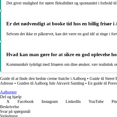
Det giver mulighed for større fleksibilitet og spontanitet i forhold ti
Er det nødvendigt at booke tid hos en billig frisør
Selvom det ikke er påkrævet, kan det være en god idé at ringe i forv
Hvad kan man gøre for at sikre en god oplevelse hos 
Kommunikér tydeligt med frisøren om dine ønsker, vær realistisk om
Guide til at finde den bedste creme fraiche i Aalborg
•
Guide til Stree
Adresse
•
Guiden til Aalborg Jule Akvavit Samling
•
En guide til Pors
Aalborger
Del og hjælp
X
Facebook
Instagram
LinkedIn
YouTube
Pin
Beskrivelse
Svar på spørgsmål
Vejledning