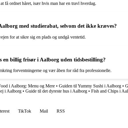
l at få ordnet håret, især hvis man har en travl hverdag.
 i Aalborg med studierabat, selvom det ikke kræves?
ejen for at sikre sig en plads og undgå ventetid.
en billig frisør i Aalborg uden tidsbestilling?
kring forventningerne og vær åben for råd fra professionelle.
t Food i Aalborg: Menu og Mere
•
Guiden til Yummy Sushi i Aalborg
•
G
vej i Aalborg
•
Guide til det dyreste hus i Aalborg
•
Fish and Chips i Aal
terest
TikTok
Mail
RSS