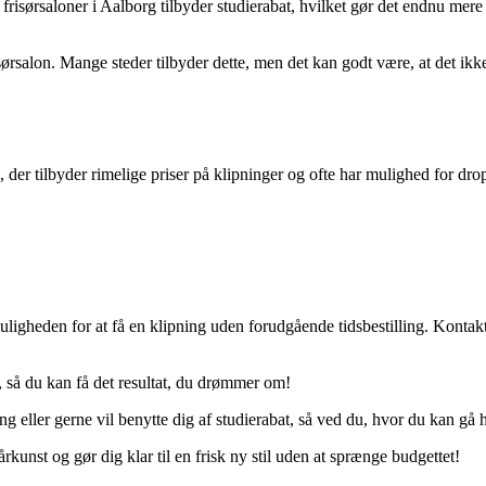
frisørsaloner i Aalborg tilbyder studierabat, hvilket gør det endnu mere
isørsalon. Mange steder tilbyder dette, men det kan godt være, at det ikk
 der tilbyder rimelige priser på klipninger og ofte har mulighed for drop
muligheden for at få en klipning uden forudgående tidsbestilling. Kontak
, så du kan få det resultat, du drømmer om!
ing eller gerne vil benytte dig af studierabat, så ved du, hvor du kan gå 
kunst og gør dig klar til en frisk ny stil uden at sprænge budgettet!