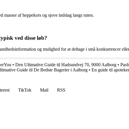
d masser af heppekors og sjove indslag langs ruten.
typisk ved disse løb?
undhedsinformation og mulighed for at deltage i små konkurrencer ell
verYou
•
Den Ultimative Guide til Hadsundvej 70, 9000 Aalborg
•
Pasf
timative Guide til De Bedste Bagerier i Aalborg
•
En guide til apoteke
terest
TikTok
Mail
RSS