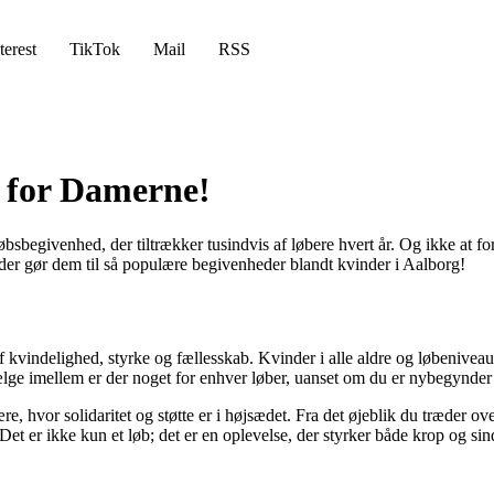
terest
TikTok
Mail
RSS
 for Damerne!
egivenhed, der tiltrækker tusindvis af løbere hvert år. Og ikke at f
 der gør dem til så populære begivenheder blandt kvinder i Aalborg!
 kvindelighed, styrke og fællesskab. Kvinder i alle aldre og løbeniveauer
ge imellem er der noget for enhver løber, uanset om du er nybegynder e
vor solidaritet og støtte er i højsædet. Fra det øjeblik du træder over s
t er ikke kun et løb; det er en oplevelse, der styrker både krop og sin