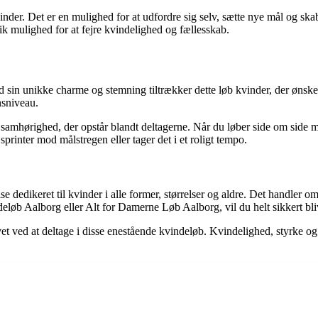
der. Det er en mulighed for at udfordre sig selv, sætte nye mål og skab
nik mulighed for at fejre kvindelighed og fællesskab.
 sin unikke charme og stemning tiltrækker dette løb kvinder, der ønske
nsniveau.
samhørighed, der opstår blandt deltagerne. Når du løber side om side m
printer mod målstregen eller tager det i et roligt tempo.
dedikeret til kvinder i alle former, størrelser og aldre. Det handler om a
løb Aalborg eller Alt for Damerne Løb Aalborg, vil du helt sikkert bli
et ved at deltage i disse enestående kvindeløb. Kvindelighed, styrke og