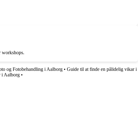
er workshops.
oto og Fotobehandling i Aalborg
•
Guide til at finde en pålidelig vikar i
r i Aalborg
•