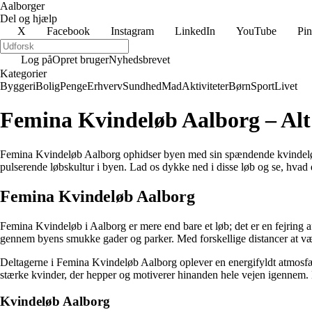
Aalborger
Del og hjælp
X
Facebook
Instagram
LinkedIn
YouTube
Pin
Log på
Opret bruger
Nyhedsbrevet
Kategorier
Byggeri
Bolig
Penge
Erhverv
Sundhed
Mad
Aktiviteter
Børn
Sport
Livet
Femina Kvindeløb Aalborg – Alt
Femina Kvindeløb Aalborg ophidser byen med sin spændende kvindeløbsb
pulserende løbskultur i byen. Lad os dykke ned i disse løb og se, hvad
Femina Kvindeløb Aalborg
Femina Kvindeløb i Aalborg er mere end bare et løb; det er en fejring af
gennem byens smukke gader og parker. Med forskellige distancer at væl
Deltagerne i Femina Kvindeløb Aalborg oplever en energifyldt atmosfære, h
stærke kvinder, der hepper og motiverer hinanden hele vejen igennem. De
Kvindeløb Aalborg