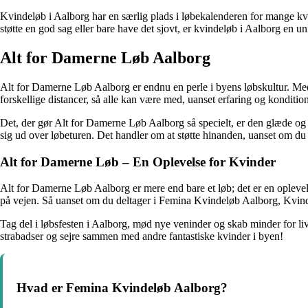
Kvindeløb i Aalborg har en særlig plads i løbekalenderen for mange kvin
støtte en god sag eller bare have det sjovt, er kvindeløb i Aalborg en u
Alt for Damerne Løb Aalborg
Alt for Damerne Løb Aalborg er endnu en perle i byens løbskultur. Med
forskellige distancer, så alle kan være med, uanset erfaring og konditio
Det, der gør Alt for Damerne Løb Aalborg så specielt, er den glæde og 
sig ud over løbeturen. Det handler om at støtte hinanden, uanset om du s
Alt for Damerne Løb – En Oplevelse for Kvinder
Alt for Damerne Løb Aalborg er mere end bare et løb; det er en oplevelse 
på vejen. Så uanset om du deltager i Femina Kvindeløb Aalborg, Kvinde
Tag del i løbsfesten i Aalborg, mød nye veninder og skab minder for liv
strabadser og sejre sammen med andre fantastiske kvinder i byen!
Hvad er Femina Kvindeløb Aalborg?