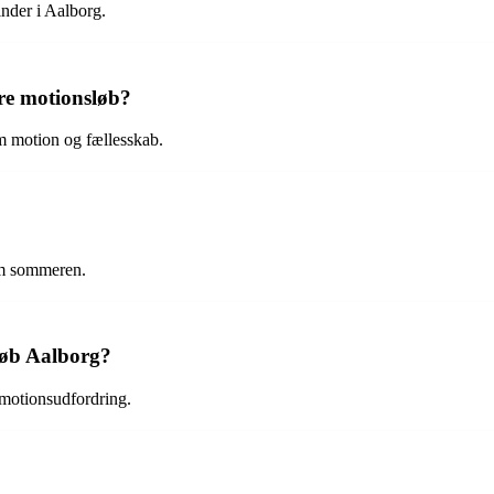
inder i Aalborg.
re motionsløb?
 motion og fællesskab.
om sommeren.
Løb Aalborg?
 motionsudfordring.