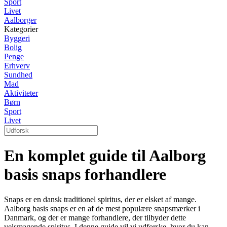
Sport
Livet
Aalborger
Kategorier
Byggeri
Bolig
Penge
Erhverv
Sundhed
Mad
Aktiviteter
Børn
Sport
Livet
En komplet guide til Aalborg
basis snaps forhandlere
Snaps er en dansk traditionel spiritus, der er elsket af mange.
Aalborg basis snaps er en af de mest populære snapsmærker i
Danmark, og der er mange forhandlere, der tilbyder dette
velsmagende spiritus. I denne guide vil vi udforske, hvor du kan