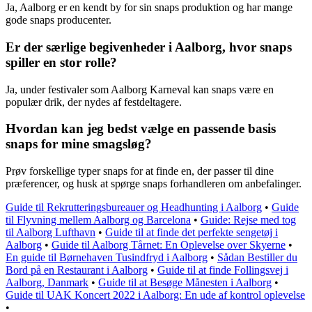
Ja, Aalborg er en kendt by for sin snaps produktion og har mange
gode snaps producenter.
Er der særlige begivenheder i Aalborg, hvor snaps
spiller en stor rolle?
Ja, under festivaler som Aalborg Karneval kan snaps være en
populær drik, der nydes af festdeltagere.
Hvordan kan jeg bedst vælge en passende basis
snaps for mine smagsløg?
Prøv forskellige typer snaps for at finde en, der passer til dine
præferencer, og husk at spørge snaps forhandleren om anbefalinger.
Guide til Rekrutteringsbureauer og Headhunting i Aalborg
•
Guide
til Flyvning mellem Aalborg og Barcelona
•
Guide: Rejse med tog
til Aalborg Lufthavn
•
Guide til at finde det perfekte sengetøj i
Aalborg
•
Guide til Aalborg Tårnet: En Oplevelse over Skyerne
•
En guide til Børnehaven Tusindfryd i Aalborg
•
Sådan Bestiller du
Bord på en Restaurant i Aalborg
•
Guide til at finde Follingsvej i
Aalborg, Danmark
•
Guide til at Besøge Månesten i Aalborg
•
Guide til UAK Koncert 2022 i Aalborg: En ude af kontrol oplevelse
•