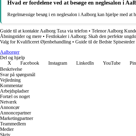
Hvad er fordelene ved at besøge en neglesalon i Aa
Regelmæssige besøg i en neglesalon i Aalborg kan hjælpe med at ho
Guide til at kontakte Aalborg Taxa via telefon
•
Telenor Aalborg Kunde
Åbningstider og mere
•
Festlokaler i Aalborg: Skab den perfekte ung
Valg for Kvalificeret Øjenbehandling
•
Guide til de Bedste Spisesteder
Aalborger
Del og hjælp
X
Facebook
Instagram
LinkedIn
YouTube
Pin
Beskrivelse
Svar på spørgsmål
Vejledning
Kommentar
Arbejdspladser
Fortæl os noget
Netværk
Annoncør
Annoncepartner
Marketingpartner
Teammedlem
Medier
Skriv