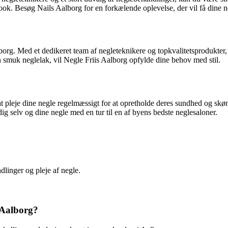
e look. Besøg Nails Aalborg for en forkælende oplevelse, der vil få dine ne
lborg. Med et dedikeret team af negleteknikere og topkvalitetsprodukter,
 smuk neglelak, vil Negle Friis Aalborg opfylde dine behov med stil.
 at pleje dine negle regelmæssigt for at opretholde deres sundhed og sk
dig selv og dine negle med en tur til en af byens bedste neglesaloner.
dlinger og pleje af negle.
i Aalborg?