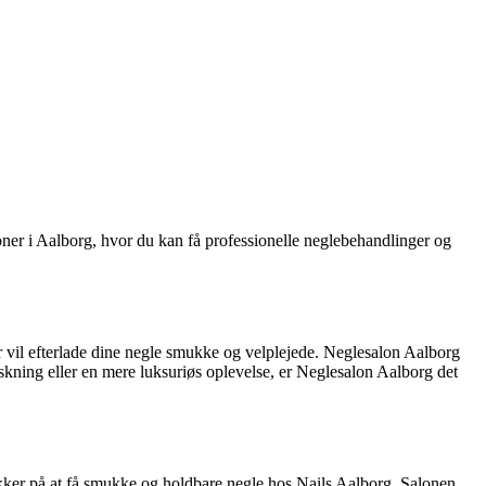
loner i Aalborg, hvor du kan få professionelle neglebehandlinger og
 vil efterlade dine negle smukke og velplejede. Neglesalon Aalborg
skning eller en mere luksuriøs oplevelse, er Neglesalon Aalborg det
ikker på at få smukke og holdbare negle hos Nails Aalborg. Salonen