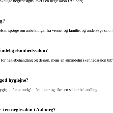
kellige negledesigns lavet i en neglesalon i Aalborg.
rg?
ser, spørge om anbefalinger fra venner og familie, og undersøge salonen
mindelig skønhedssalon?
en for neglebehandling og design, mens en almindelig skønhedssalon tilb
 god hygiejne?
ygiejne for at undgå infektioner og sikre en sikker behandling.
 i en neglesalon i Aalborg?