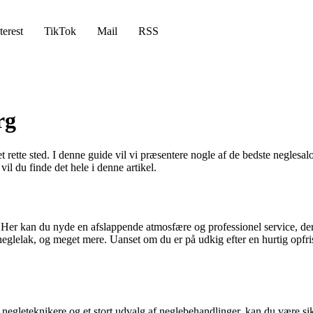
terest
TikTok
Mail
RSS
rg
t rette sted. I denne guide vil vi præsentere nogle af de bedste neglesa
il du finde det hele i denne artikel.
Her kan du nyde en afslappende atmosfære og professionel service, der
neglelak, og meget mere. Uanset om du er på udkig efter en hurtig opfri
negleteknikere og et stort udvalg af neglebehandlinger, kan du være s