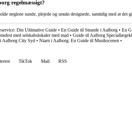
lborg regelmæssigt?
lde neglene sunde, plejede og smukt designede, samtidig med at det gi
service: Din Ultimative Guide
•
En Guide til Strande i Aalborg
•
En Gu
domsfest med selskabslokaler med mad
•
Guide til Aalborg Speciallægekl
 i Aalborg City Syd
•
Niarn i Aalborg: En Guide til Musikscenen
•
terest
TikTok
Mail
RSS