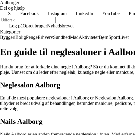
Aalborger
Del og hjælp
X
Facebook
Instagram
LinkedIn
YouTube
Pin
Log på
Opret bruger
Nyhedsbrevet
Kategorier
Byggeri
Bolig
Penge
Erhverv
Sundhed
Mad
Aktiviteter
Børn
Sport
Livet
En guide til neglesaloner i Aalbo
Har du brug for at forkæle dine negle i Aalborg? Så er du kommet til de
pleje. Uanset om du leder efter neglelak, kunstige negle eller manicure, v
Neglesalon Aalborg
En af de mest populære neglesaloner i Aalborg er Neglesalon Aalborg. 
tilbyder et bredt udvalg af behandlinger, herunder manicure, pedicure, 
rette valg.
Nails Aalborg
Nails Aalborg er en anden fremragende neglesalon i byen. Med erfarne 