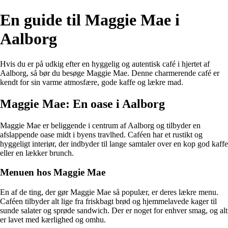
En guide til Maggie Mae i
Aalborg
Hvis du er på udkig efter en hyggelig og autentisk café i hjertet af
Aalborg, så bør du besøge Maggie Mae. Denne charmerende café er
kendt for sin varme atmosfære, gode kaffe og lækre mad.
Maggie Mae: En oase i Aalborg
Maggie Mae er beliggende i centrum af Aalborg og tilbyder en
afslappende oase midt i byens travlhed. Caféen har et rustikt og
hyggeligt interiør, der indbyder til lange samtaler over en kop god kaffe
eller en lækker brunch.
Menuen hos Maggie Mae
En af de ting, der gør Maggie Mae så populær, er deres lækre menu.
Caféen tilbyder alt lige fra friskbagt brød og hjemmelavede kager til
sunde salater og sprøde sandwich. Der er noget for enhver smag, og alt
er lavet med kærlighed og omhu.