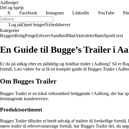
Aalborger
Del og hjælp
X
Facebook
Instagram
LinkedIn
YouTube
Pin
Log på
Opret bruger
Nyhedsbrevet
Kategorier
Byggeri
Bolig
Penge
Erhverv
Sundhed
Mad
Aktiviteter
Børn
Sport
Livet
En Guide til Bugge’s Trailer i A
Er du på udkig efter en pålidelig og holdbar trailer i Aalborg? Så er Bugg
formål. Læs videre for at få en komplet guide til Bugges Trailer i Aalbo
Om Bugges Trailer
Bugges Trailer er en lokal virksomhed beliggende i Aalborg, der har spec
fremragende kundeservice.
Produktsortiment
Bugges Trailer tilbyder et bredt udvalg af trailere til forskellige formå
større trailer til erhvervsmæssige formål, har Bugges Trailer det, du søg