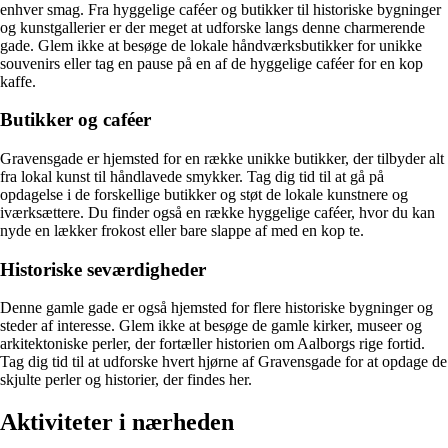
enhver smag. Fra hyggelige caféer og butikker til historiske bygninger
og kunstgallerier er der meget at udforske langs denne charmerende
gade. Glem ikke at besøge de lokale håndværksbutikker for unikke
souvenirs eller tag en pause på en af de hyggelige caféer for en kop
kaffe.
Butikker og caféer
Gravensgade er hjemsted for en række unikke butikker, der tilbyder alt
fra lokal kunst til håndlavede smykker. Tag dig tid til at gå på
opdagelse i de forskellige butikker og støt de lokale kunstnere og
iværksættere. Du finder også en række hyggelige caféer, hvor du kan
nyde en lækker frokost eller bare slappe af med en kop te.
Historiske seværdigheder
Denne gamle gade er også hjemsted for flere historiske bygninger og
steder af interesse. Glem ikke at besøge de gamle kirker, museer og
arkitektoniske perler, der fortæller historien om Aalborgs rige fortid.
Tag dig tid til at udforske hvert hjørne af Gravensgade for at opdage de
skjulte perler og historier, der findes her.
Aktiviteter i nærheden