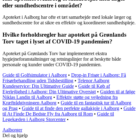
eller sundhedscentre i området?
Apoteket i Aalborg har ofte et tæt samarbejde med lokale læger og
sundhedscentre for at sikre en effektiv og koordineret sundhedspleje.
Hvilke forholdsregler har apoteket på Grønlands
Torv taget i lyset af COVID-19 pandemien?
Apoteket på Grønlands Torv har implementeret ekstra
hygiejneforanstaltninger og retningslinjer for at beskytte både
personale og kunder under COVID-19 pandemien.
Guide til Golfsimulator i Aalborg
•
Drop-in Frisør i Aalborg: Få
Frisørbehandling uden Tidsbestilling
•
Telenor Aalborg
Kundeservice: Din Ultimative Guide
•
Guide til Køb af
Ejerlejlighed i Aalborg: Din Ultimative Oversigt
•
Guiden til at følge
Niklas Landin til Aalborg
•
Effektiv støtte og vejledning fra
Kræftrådgivningen Aalborg
•
Guide til en fantastisk tur til Aalborg
og Prag
•
Guide til at finde den perfekte gallakjole i Aalborg
•
Guide
til At Finde De Bedste Fly fra Aalborg til Rom
•
Guide til
Legekæden i Aalborg Storcenter
•
Aalborger
Del og hjælp