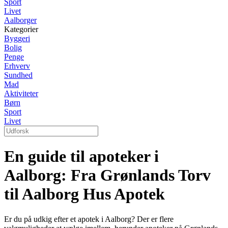
Sport
Livet
Aalborger
Kategorier
Byggeri
Bolig
Penge
Erhverv
Sundhed
Mad
Aktiviteter
Børn
Sport
Livet
En guide til apoteker i
Aalborg: Fra Grønlands Torv
til Aalborg Hus Apotek
Er du på udkig efter et apotek i Aalborg? Der er flere