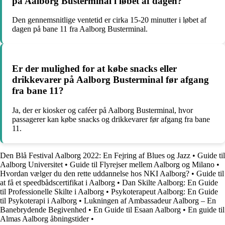
på Aalborg Busterminal i løbet af dagen?
Den gennemsnitlige ventetid er cirka 15-20 minutter i løbet af
dagen på bane 11 fra Aalborg Busterminal.
Er der mulighed for at købe snacks eller
drikkevarer på Aalborg Busterminal før afgang
fra bane 11?
Ja, der er kiosker og caféer på Aalborg Busterminal, hvor
passagerer kan købe snacks og drikkevarer før afgang fra bane
11.
Den Blå Festival Aalborg 2022: En Fejring af Blues og Jazz
•
Guide til
Aalborg Universitet
•
Guide til Flyrejser mellem Aalborg og Milano
•
Hvordan vælger du den rette uddannelse hos NKI Aalborg?
•
Guide til
at få et speedbådscertifikat i Aalborg
•
Dan Skilte Aalborg: En Guide
til Professionelle Skilte i Aalborg
•
Psykoterapeut Aalborg: En Guide
til Psykoterapi i Aalborg
•
Lukningen af Ambassadeur Aalborg – En
Banebrydende Begivenhed
•
En Guide til Esaan Aalborg
•
En guide til
Almas Aalborg åbningstider
•