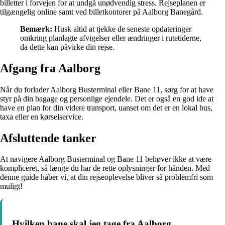
billetter i forvejen for at undgå unødvendig stress. Rejseplanen er
tilgængelig online samt ved billetkontorer på Aalborg Banegård.
Bemærk:
Husk altid at tjekke de seneste opdateringer
omkring planlagte afvigelser eller ændringer i rutetiderne,
da dette kan påvirke din rejse.
Afgang fra Aalborg
Når du forlader Aalborg Busterminal eller Bane 11, sørg for at have
styr på din bagage og personlige ejendele. Det er også en god ide at
have en plan for din videre transport, uanset om det er en lokal bus,
taxa eller en kørselservice.
Afsluttende tanker
At navigere Aalborg Busterminal og Bane 11 behøver ikke at være
kompliceret, så længe du har de rette oplysninger for hånden. Med
denne guide håber vi, at din rejseoplevelse bliver så problemfri som
muligt!
Hvilken bane skal jeg tage fra Aalborg