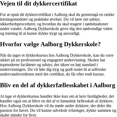
Vejen til dit dykkercertifikat
For at opnå dit dykkercertifikat i Aalborg skal du gennemgå en række
træningsmoduler og praktiske øvelser. Du vil lære om udstyr,
sikkerhedsprocedurer, og hvordan du skal reagere i nødsituationer
under vandet. Aalborg Dykkerskole giver dig den nødvendige viden
og træning til at kunne dykke trygt og ansvarligt.
Hvorfor vælge Aalborg Dykkerskole?
Når du tager et dykkerkursus hos Aalborg Dykkerskole, kan du være
sikker på en professionel og engageret undervisning. Skolen har
topmoderne faciliteter og udstyr, der sikrer en høj standard i
undervisningen. Du vil føle dig tryg og godt rustet til at udforske
undervandsverdenen med det certifikat, du får efter endt kursus.
Bliv en del af dykkerfællesskabet i Aalborg
At tage et dykkerkursus handler ikke kun om at lære færdigheder, det
handler også om at blive en del af et fantastisk fællesskab af dykkere.
Hos Aalborg Dykkerskole vil du møde andre dykkere, der deler din
passion for havet. Du vil kunne udveksle erfaringer, dykke sammen og
skabe minder for livet.