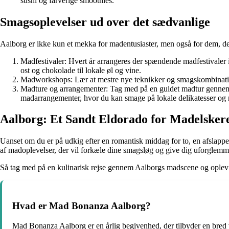
sushi og farverige smoothies.
Smagsoplevelser ud over det sædvanlige
Aalborg er ikke kun et mekka for madentusiaster, men også for dem, de
Madfestivaler: Hvert år arrangeres der spændende madfestivaler i
ost og chokolade til lokale øl og vine.
Madworkshops: Lær at mestre nye teknikker og smagskombination
Madture og arrangementer: Tag med på en guidet madtur gennem Aa
madarrangementer, hvor du kan smage på lokale delikatesser og
Aalborg: Et Sandt Eldorado for Madelsker
Uanset om du er på udkig efter en romantisk middag for to, en afslappet 
af madoplevelser, der vil forkæle dine smagsløg og give dig uforglemme
Så tag med på en kulinarisk rejse gennem Aalborgs madscene og oplev
Hvad er Mad Bonanza Aalborg?
Mad Bonanza Aalborg er en årlig begivenhed, der tilbyder en bred vi