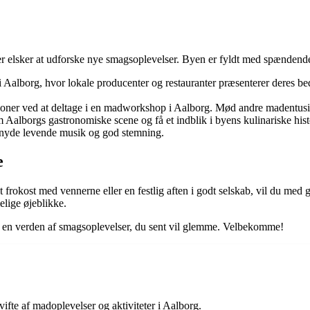
r elsker at udforske nye smagsoplevelser. Byen er fyldt med spændende 
 Aalborg, hvor lokale producenter og restauranter præsenterer deres bed
er ved at deltage i en madworkshop i Aalborg. Mød andre madentusiast
lborgs gastronomiske scene og få et indblik i byens kulinariske histo
 nyde levende musik og god stemning.
e
frokost med vennerne eller en festlig aften i godt selskab, vil du med g
lige øjeblikke.
 en verden af smagsoplevelser, du sent vil glemme. Velbekomme!
fte af madoplevelser og aktiviteter i Aalborg.