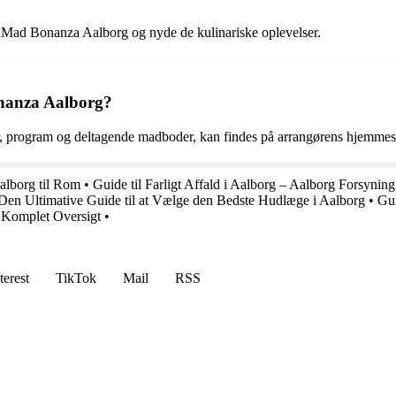
 i Mad Bonanza Aalborg og nyde de kulinariske oplevelser.
nanza Aalborg?
 program og deltagende madboder, kan findes på arrangørens hjemmesid
Aalborg til Rom
•
Guide til Farligt Affald i Aalborg – Aalborg Forsyning
Den Ultimative Guide til at Vælge den Bedste Hudlæge i Aalborg
•
Gui
n Komplet Oversigt
•
terest
TikTok
Mail
RSS