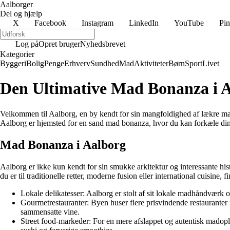
Aalborger
Del og hjælp
X
Facebook
Instagram
LinkedIn
YouTube
Pin
Log på
Opret bruger
Nyhedsbrevet
Kategorier
Byggeri
Bolig
Penge
Erhverv
Sundhed
Mad
Aktiviteter
Børn
Sport
Livet
Den Ultimative Mad Bonanza i A
Velkommen til Aalborg, en by kendt for sin mangfoldighed af lækre mad
Aalborg er hjemsted for en sand mad bonanza, hvor du kan forkæle d
Mad Bonanza i Aalborg
Aalborg er ikke kun kendt for sin smukke arkitektur og interessante hist
du er til traditionelle retter, moderne fusion eller international cuisine, 
Lokale delikatesser: Aalborg er stolt af sit lokale madhåndværk o
Gourmetrestauranter: Byen huser flere prisvindende restauranter 
sammensatte vine.
Street food-markeder: For en mere afslappet og autentisk madoplev