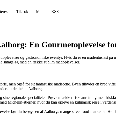
terest
TikTok
Mail
RSS
alborg: En Gourmetoplevelse fo
oplevelser og gastronomiske eventyr. Hvis du er en madentusiast på udk
ine smagsløg med en række sublim madoplevelser.
orie, men også for sit fantastiske madscene. Byen tilbyder en bred vifte
finder du det hele i Aalborg.
g sine regionale specialiteter. Prøv en lækker fiskeanretning med friskf
med Michelin-stjerner, hvor du kan opleve en kulinarisk rejse i verden
else bør du besøge en af Aalborgs mange street food-markeder. Her kan du